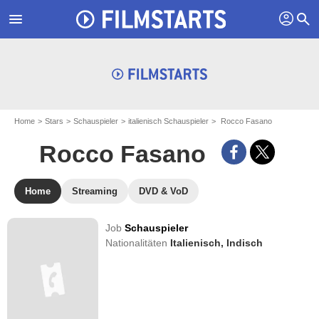
profil
menu
search
Home
Stars
Schauspieler
italienisch Schauspieler
Rocco Fasano
Rocco Fasano
Home
Streaming
DVD & VoD
Job
Schauspieler
Nationalitäten
Italienisch,
Indisch