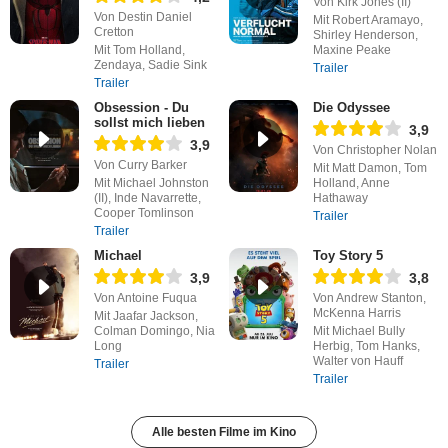
Von Kirk Jones (II)
Von Destin Daniel
Mit Robert Aramayo,
Cretton
Shirley Henderson,
Mit Tom Holland,
Maxine Peake
Zendaya, Sadie Sink
Trailer
Trailer
Obsession - Du
Die Odyssee
sollst mich lieben
3,9
3,9
Von Christopher Nolan
Von Curry Barker
Mit Matt Damon, Tom
Mit Michael Johnston
Holland, Anne
(II), Inde Navarrette,
Hathaway
Cooper Tomlinson
Trailer
Trailer
Michael
Toy Story 5
3,9
3,8
Von Antoine Fuqua
Von Andrew Stanton,
McKenna Harris
Mit Jaafar Jackson,
Colman Domingo, Nia
Mit Michael Bully
Long
Herbig, Tom Hanks,
Walter von Hauff
Trailer
Trailer
Alle besten Filme im Kino