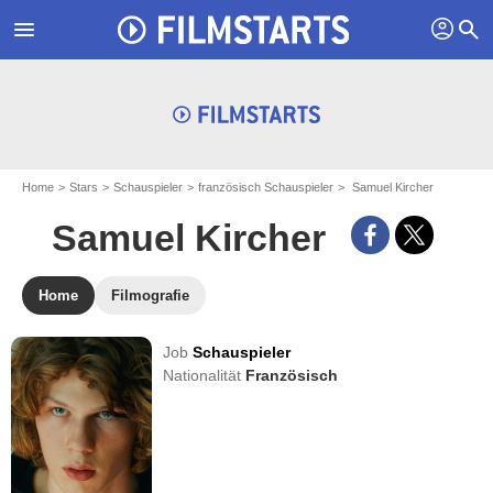
profil
menu
search
Home
Stars
Schauspieler
französisch Schauspieler
Samuel Kircher
Samuel Kircher
Home
Filmografie
Job
Schauspieler
Nationalität
Französisch