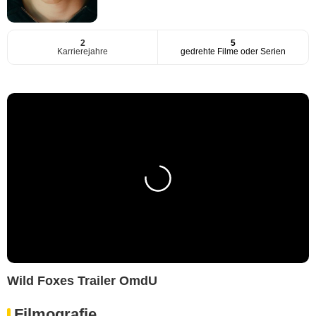
2
5
Karrierejahre
gedrehte Filme oder Serien
Wild Foxes Trailer OmdU
Filmografie