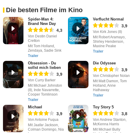
Die besten Filme im Kino
Spider-Man 4:
Verflucht Normal
Brand New Day
3,9
4,3
Von Kirk Jones (II)
Von Destin Daniel
Mit Robert Aramayo,
Cretton
Shirley Henderson,
Mit Tom Holland,
Maxine Peake
Zendaya, Sadie Sink
Trailer
Trailer
Obsession - Du
Die Odyssee
sollst mich lieben
3,9
3,9
Von Christopher Nolan
Von Curry Barker
Mit Matt Damon, Tom
Mit Michael Johnston
Holland, Anne
(II), Inde Navarrette,
Hathaway
Cooper Tomlinson
Trailer
Trailer
Michael
Toy Story 5
3,9
3,8
Von Antoine Fuqua
Von Andrew Stanton,
McKenna Harris
Mit Jaafar Jackson,
Colman Domingo, Nia
Mit Michael Bully