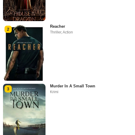
Reacher
2
Thriller
,
Action
Murder In A Small Town
3
Krimi