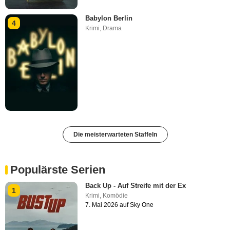
Babylon Berlin
4
Krimi
,
Drama
Die meisterwarteten Staffeln
Populärste Serien
Back Up - Auf Streife mit der Ex
1
Krimi
,
Komödie
7. Mai 2026 auf Sky One