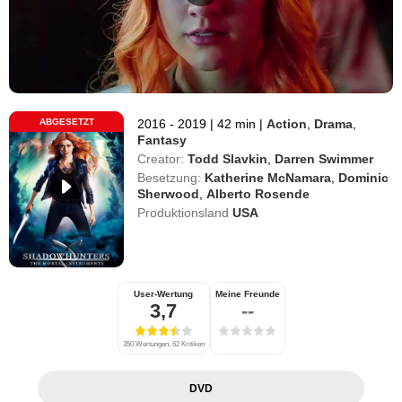
ABGESETZT
2016 - 2019
|
42 min
|
Action
,
Drama
,
Fantasy
Creator:
Todd Slavkin
,
Darren Swimmer
Besetzung:
Katherine McNamara
,
Dominic
Sherwood
,
Alberto Rosende
Produktionsland
USA
User-Wertung
Meine Freunde
3,7
--
350 Wertungen, 62 Kritiken
DVD