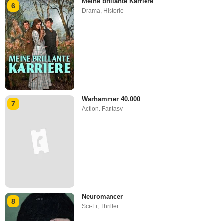
Meine brillante Karriere
6
Drama
,
Historie
Warhammer 40.000
7
Action
,
Fantasy
Neuromancer
8
Sci-Fi
,
Thriller