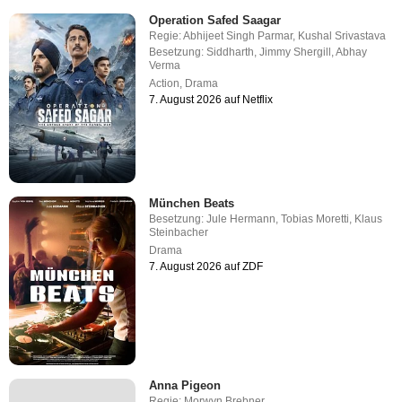
Operation Safed Saagar
Regie:
Abhijeet Singh Parmar
,
Kushal Srivastava
Besetzung:
Siddharth
,
Jimmy Shergill
,
Abhay
Verma
Action
,
Drama
7. August 2026 auf Netflix
München Beats
Besetzung:
Jule Hermann
,
Tobias Moretti
,
Klaus
Steinbacher
Drama
7. August 2026 auf ZDF
Anna Pigeon
Regie:
Morwyn Brebner