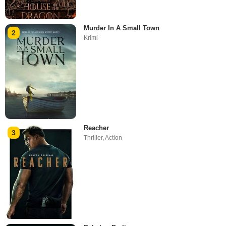
Murder In A Small Town
2
Krimi
Reacher
3
Thriller
,
Action