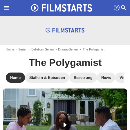
profil
menu
search
Home
Serien
Beliebten Serien
Drama-Serien
The Polygamist
The Polygamist
Home
Staffeln & Episoden
Besetzung
News
Video