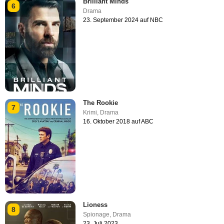
Brilliant Minds
6
Drama
23. September 2024 auf NBC
The Rookie
7
Krimi
,
Drama
16. Oktober 2018 auf ABC
Lioness
8
Spionage
,
Drama
23. Juli 2023