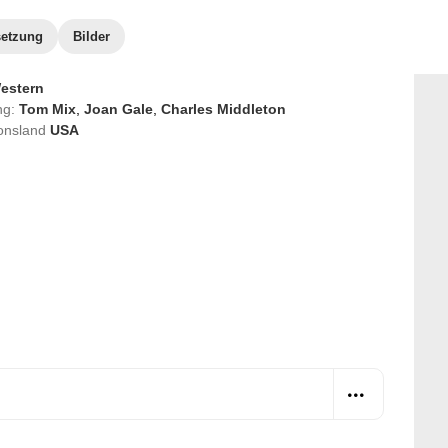
etzung
Bilder
estern
ng:
Tom Mix
,
Joan Gale
,
Charles Middleton
onsland
USA