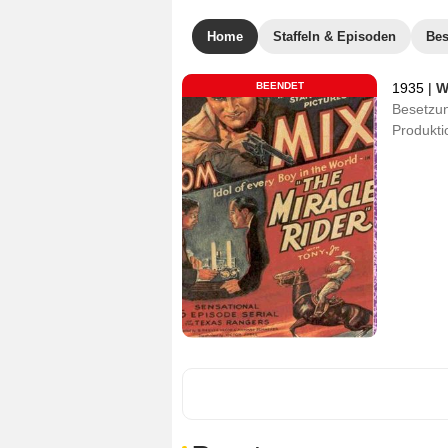
Home
Staffeln & Episoden
Bes
BEENDET
1935
|
W
Besetzu
Produkti