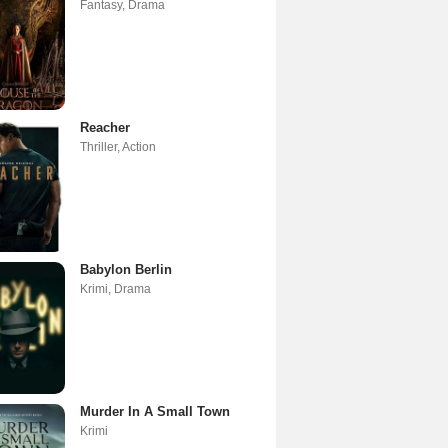
Fantasy
,
Drama
Reacher
Thriller
,
Action
Babylon Berlin
Krimi
,
Drama
Murder In A Small Town
Krimi