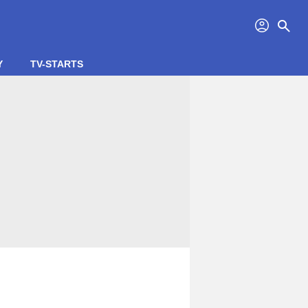
profil
search
Y
TV-STARTS