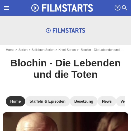
profil
menu
search
Home
Serien
Beliebten Serien
Krimi-Serien
Blochin - Die Lebenden und die Toten
Blochin - Die Lebenden
und die Toten
Home
Staffeln & Episoden
Besetzung
News
Video