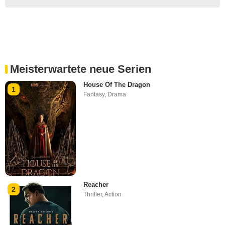
Meisterwartete neue Serien
House Of The Dragon
1
Fantasy
,
Drama
Reacher
2
Thriller
,
Action