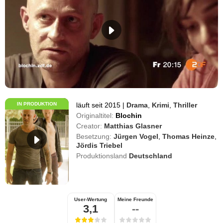
IN PRODUKTION
läuft seit 2015
|
Drama
,
Krimi
,
Thriller
Originaltitel:
Blochin
Creator:
Matthias Glasner
Besetzung:
Jürgen Vogel
,
Thomas Heinze
,
Jördis Triebel
Produktionsland
Deutschland
User-Wertung
Meine Freunde
3,1
--