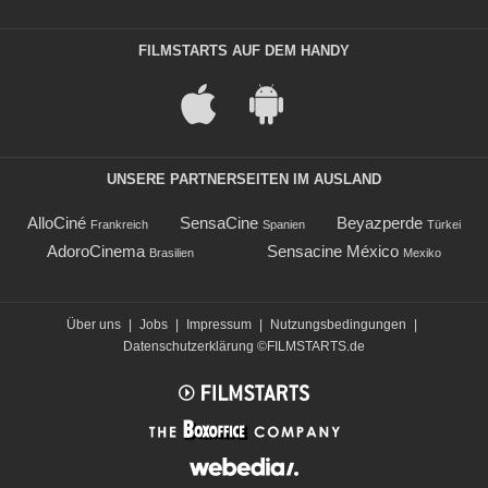
FILMSTARTS AUF DEM HANDY
UNSERE PARTNERSEITEN IM AUSLAND
AlloCiné
SensaCine
Beyazperde
Frankreich
Spanien
Türkei
AdoroCinema
Sensacine México
Brasilien
Mexiko
Über uns
|
Jobs
|
Impressum
|
Nutzungsbedingungen
|
Datenschutzerklärung
©FILMSTARTS.de