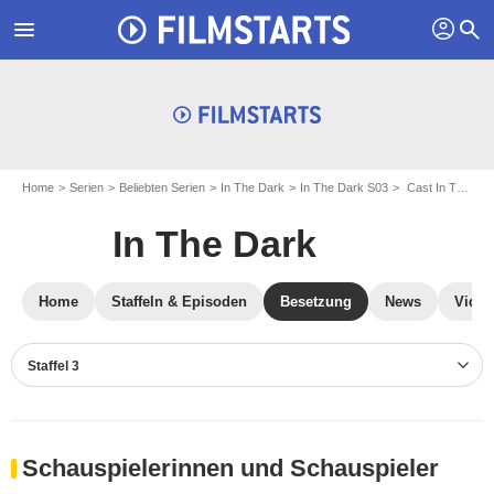
profil
menu
search
Home
Serien
Beliebten Serien
In The Dark
In The Dark S03
Cast In The Dark S03
In The Dark
Home
Staffeln & Episoden
Besetzung
News
Video
Staffel 3
Schauspielerinnen und Schauspieler