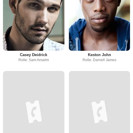
Casey Deidrick
Keston John
Rolle: Sam Anselm
Rolle: Darnell James