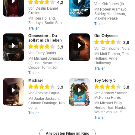
4,2
Von Kirk Jones (II)
Von Destin Daniel
Mit Robert Aramayo,
Cretton
Shirley Henderson,
Mit Tom Holland,
Maxine Peake
Zendaya, Sadie Sink
Trailer
Trailer
Obsession - Du
Die Odyssee
sollst mich lieben
3,9
3,9
Von Christopher Nolan
Von Curry Barker
Mit Matt Damon, Tom
Mit Michael Johnston
Holland, Anne
(II), Inde Navarrette,
Hathaway
Cooper Tomlinson
Trailer
Trailer
Michael
Toy Story 5
3,9
3,8
Von Antoine Fuqua
Von Andrew Stanton,
McKenna Harris
Mit Jaafar Jackson,
Colman Domingo, Nia
Mit Michael Bully
Long
Herbig, Tom Hanks,
Walter von Hauff
Trailer
Trailer
Alle besten Filme im Kino