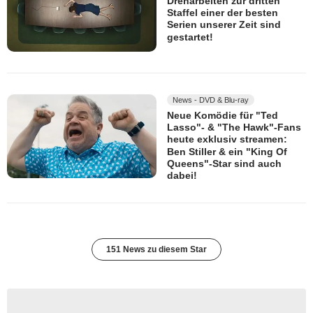
Dreharbeiten zur dritten
Staffel einer der besten
Serien unserer Zeit sind
gestartet!
News - DVD & Blu-ray
Neue Komödie für "Ted
Lasso"- & "The Hawk"-Fans
heute exklusiv streamen:
Ben Stiller & ein "King Of
Queens"-Star sind auch
dabei!
151 News zu diesem Star