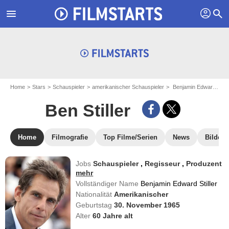
profil
menu
search
Home
Stars
Schauspieler
amerikanischer Schauspieler
Benjamin Edward Stiller - aka : Ben Stiller
Ben Stiller
Home
Filmografie
Top Filme/Serien
News
Bilder
Jobs
Schauspieler
,
Regisseur
,
Produzent
mehr
Vollständiger Name
Benjamin Edward Stiller
Nationalität
Amerikanischer
Geburtstag
30. November 1965
Alter
60
Jahre alt