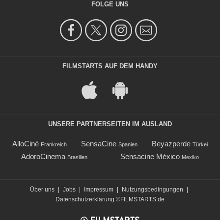
FOLGE UNS
FILMSTARTS AUF DEM HANDY
UNSERE PARTNERSEITEN IM AUSLAND
AlloCiné
SensaCine
Beyazperde
Frankreich
Spanien
Türkei
AdoroCinema
Sensacine México
Brasilien
Mexiko
Über uns
|
Jobs
|
Impressum
|
Nutzungsbedingungen
|
Datenschutzerklärung
©FILMSTARTS.de