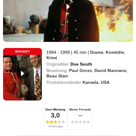
BEENDET
1994 - 1999
|
45 min
|
Drama
,
Komödie
,
Krimi
Originaltitel:
Due South
Besetzung:
Paul Gross
,
David Marciano
,
Beau Starr
Produktionsländer
Kanada
,
USA
User-Wertung
Meine Freunde
3,0
--
13 Wertungen