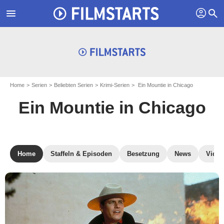
profil
menu
search
Home
Serien
Beliebten Serien
Krimi-Serien
Ein Mountie in Chicago
Ein Mountie in Chicago
Home
Staffeln & Episoden
Besetzung
News
Video