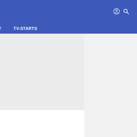
profil
search
Y
TV-STARTS