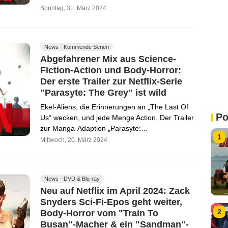
Sonntag, 31. März 2024
News - Kommende Serien
Abgefahrener Mix aus Science-
Fiction-Action und Body-Horror:
Der erste Trailer zur Netflix-Serie
"Parasyte: The Grey" ist wild
Ekel-Aliens, die Erinnerungen an „The Last Of
Po
Us“ wecken, und jede Menge Action. Der Trailer
zur Manga-Adaption „Parasyte:…
1
Mittwoch, 20. März 2024
News - DVD & Blu-ray
Neu auf Netflix im April 2024: Zack
Snyders Sci-Fi-Epos geht weiter,
2
Body-Horror vom "Train To
Busan"-Macher & ein "Sandman"-