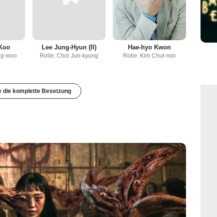
Koo
Lee Jung-Hyun (II)
Hae-hyo Kwon
ng-woo
Rolle: Choi Jun-kyung
Rolle: Kim Chul-min
e die komplette Besetzung