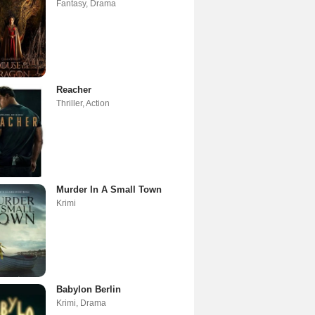
Fantasy
,
Drama
Reacher
Thriller
,
Action
Murder In A Small Town
Krimi
Babylon Berlin
Krimi
,
Drama