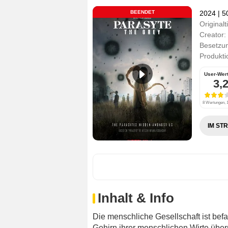
BEENDET
2024
|
5
Originalti
Creator:
Besetzu
Produkti
User-Wer
3,
8 Wertungen, 1
IM ST
Inhalt & Info
Die menschliche Gesellschaft ist bef
Gehirn ihrer menschlichen Wirte übe