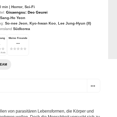
0 min
|
Horror
,
Sci-Fi
tel:
Gisaengsu: Deo Geurei
Sang-Ho Yeon
ng:
So-nee Jeon
,
Kyo-hwan Koo
,
Lee Jung-Hyun (II)
onsland
Südkorea
tung
Meine Freunde
2
--
 Kritik
REAM
allen von parasitären Lebensformen, die Körper und
rnehmen wollen. Doch die Menschheit versucht sich zu