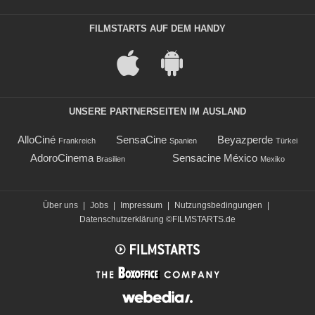
FILMSTARTS AUF DEM HANDY
UNSERE PARTNERSEITEN IM AUSLAND
AlloCiné
SensaCine
Beyazperde
Frankreich
Spanien
Türkei
AdoroCinema
Sensacine México
Brasilien
Mexiko
Über uns
|
Jobs
|
Impressum
|
Nutzungsbedingungen
|
Datenschutzerklärung
©FILMSTARTS.de