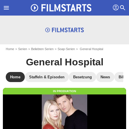
profil
menu
search
Home
Serien
Beliebten Serien
Soap-Serien
General Hospital
General Hospital
Home
Staffeln & Episoden
Besetzung
News
Bilde
IN PRODUKTION