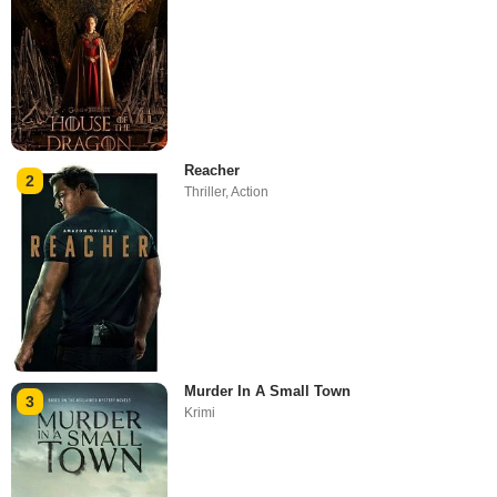
Reacher
2
Thriller
,
Action
Murder In A Small Town
3
Krimi