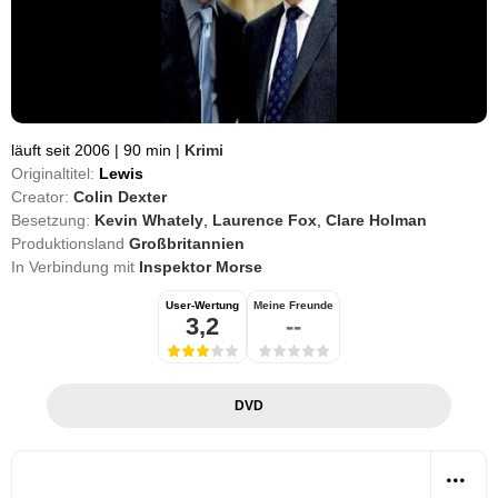
läuft seit 2006
|
90 min
|
Krimi
Originaltitel:
Lewis
Creator:
Colin Dexter
Besetzung:
Kevin Whately
,
Laurence Fox
,
Clare Holman
Produktionsland
Großbritannien
In Verbindung mit
Inspektor Morse
User-Wertung
Meine Freunde
3,2
--
DVD