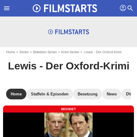
profil
menu
search
Home
Serien
Beliebten Serien
Krimi-Serien
Lewis - Der Oxford-Krimi
Lewis - Der Oxford-Krimi
Home
Staffeln & Episoden
Besetzung
News
DVD, 
BEENDET