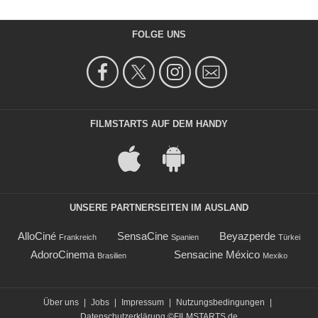
FOLGE UNS
FILMSTARTS AUF DEM HANDY
UNSERE PARTNERSEITEN IM AUSLAND
AlloCiné
SensaCine
Beyazperde
Frankreich
Spanien
Türkei
AdoroCinema
Sensacine México
Brasilien
Mexiko
Über uns
|
Jobs
|
Impressum
|
Nutzungsbedingungen
|
Datenschutzerklärung
©FILMSTARTS.de