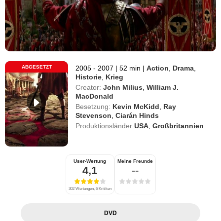
ABGESETZT
2005 - 2007
|
52 min
|
Action
,
Drama
,
Historie
,
Krieg
Creator:
John Milius
,
William J.
MacDonald
Besetzung:
Kevin McKidd
,
Ray
Stevenson
,
Ciarán Hinds
Produktionsländer
USA
,
Großbritannien
User-Wertung
Meine Freunde
4,1
--
302 Wertungen, 6 Kritiken
DVD