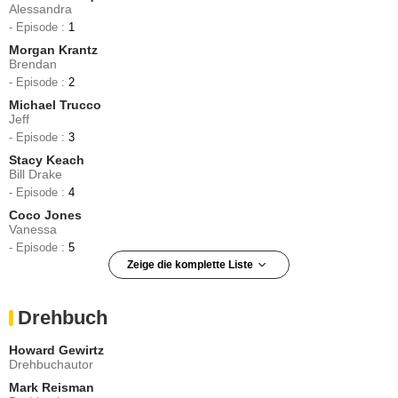
Alessandra
- Episode :
1
Morgan Krantz
Brendan
- Episode :
2
Michael Trucco
Jeff
- Episode :
3
Stacy Keach
Bill Drake
- Episode :
4
Coco Jones
Vanessa
- Episode :
5
Zeige die komplette Liste
Keesha Sharp
Dee Dee
Drehbuch
- Episode :
7
Jenifer Lewis
Howard Gewirtz
Caren Dupree
Drehbuchautor
- Episode :
8
Mark Reisman
Arden Myrin