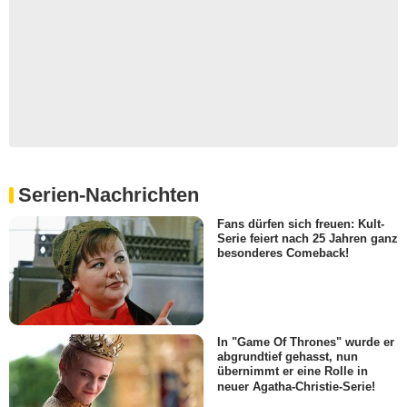
- Episode :
12
Stephanie Corneliussen
Nadia
- Episode :
13
Drew Powell
Jim
- Episode :
14
Marcus Giamatti
Don
- Episode :
15
Serien-Nachrichten
Brooke Lyons
Sophie
Fans dürfen sich freuen: Kult-
- Episode :
16
Serie feiert nach 25 Jahren ganz
Caroline Macey
besonderes Comeback!
Star
- Episode :
17
Geoffrey Pierson
Mr. Banachek
- Episode :
18
In "Game Of Thrones" wurde er
abgrundtief gehasst, nun
Allan Murray
übernimmt er eine Rolle in
Dave
neuer Agatha-Christie-Serie!
- Episode :
19