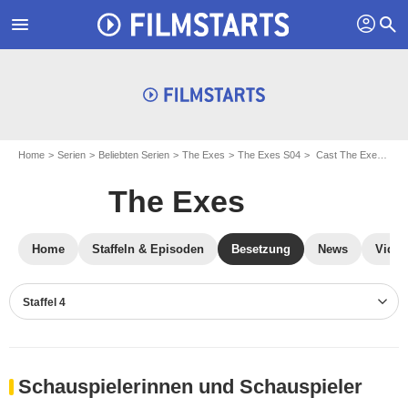
profil
menu
search
Home
Serien
Beliebten Serien
The Exes
The Exes S04
Cast The Exes S04
The Exes
Home
Staffeln & Episoden
Besetzung
News
Video
Staffel 4
Schauspielerinnen und Schauspieler