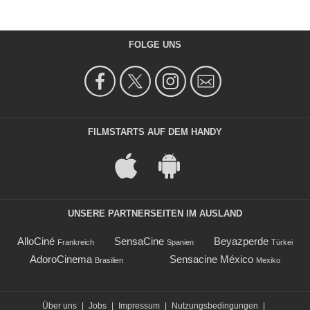
- Episode :
20
Lex Scott Davis
Waitress
FOLGE UNS
- Episode :
22
Alison Martin
Dorothy
- Episode :
20
FILMSTARTS AUF DEM HANDY
UNSERE PARTNERSEITEN IM AUSLAND
AlloCiné
SensaCine
Beyazperde
Frankreich
Spanien
Türkei
AdoroCinema
Sensacine México
Brasilien
Mexiko
Über uns
|
Jobs
|
Impressum
|
Nutzungsbedingungen
|