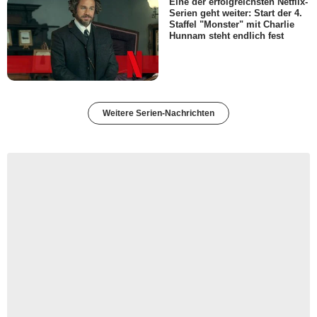
Eine der erfolgreichsten Netflix-
Sarah
Serien geht weiter: Start der 4.
Staffel "Monster" mit Charlie
- Episode :
14
Hunnam steht endlich fest
Jack Plotnick
Eddie
- Episode :
15
Katie A. Keane
Janet
- Episode :
16
Weitere Serien-Nachrichten
Brandon Keener
Will Mullen
- Episode :
18
Robb Derringer
Dan
- Episode :
20
Irene Roseen
Milicent
- Episode :
21
Jim Pirri
Mike
- Episode :
22
Denyse Tontz