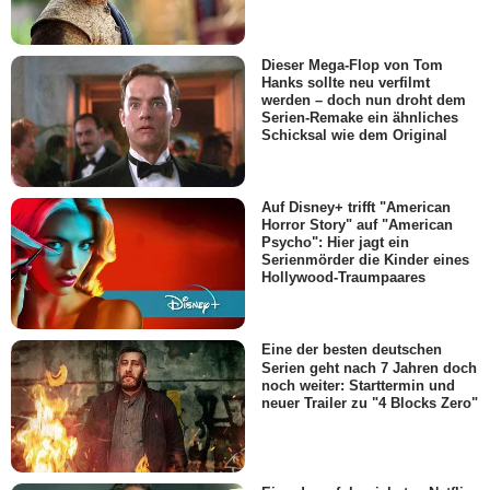
John Kapelos
Giovanni
- Episode :
21
Dieser Mega-Flop von Tom
Hanks sollte neu verfilmt
Vernee Watson
werden – doch nun droht dem
Wendy
Serien-Remake ein ähnliches
- Episode :
3
Schicksal wie dem Original
Nikki Deloach
Katie
- Episode :
4
Auf Disney+ trifft "American
Ryan McCann
Horror Story" auf "American
J.D.
Psycho": Hier jagt ein
- Episode :
6
Serienmörder die Kinder eines
Hollywood-Traumpaares
Leslie David Baker
Officer Wilson
- Episode :
8
Eine der besten deutschen
Erin Coker
Serien geht nach 7 Jahren doch
Lindsay
noch weiter: Starttermin und
- Episode :
9
neuer Trailer zu "4 Blocks Zero"
Leith M. Burke
Gordon
- Episode :
12
Annie Wood