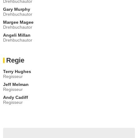
Drehbuchautor
Stacy
Gary Murphy
- Episode :
9
Drehbuchautor
Travis Willingham
Eric
Margee Magee
Drehbuchautor
- Episode :
13
Angeli Millan
Steve Lewis
Drehbuchautor
Fred
- Episode :
14
David Faustino
Regie
Donny Lutz
- Episode :
15
Terry Hughes
Bob Clendenin
Regisseur
Arnie
Jeff Melman
- Episode :
17
Regisseur
Brandon Routh
Andy Cadiff
Steve
Regisseur
- Episode :
1
Mitch Miller
Guy
- Episode :
2
David Noroña
Spenser