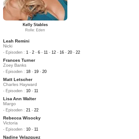
Kelly Stables
Rolle: Eden
Leah Remini
Nicki
- Episoden :
1
-
2
-
6
-
11
-
12
-
16
-
20
-
22
Frances Turner
Zoey Banks
- Episoden :
18
-
19
-
20
Matt Letscher
Charles Hayward
- Episoden :
10
-
11
Lisa Ann Walter
Margo
- Episoden :
21
-
22
Rebecca Wisocky
Victoria
- Episoden :
10
-
11
Nadine Velazquez