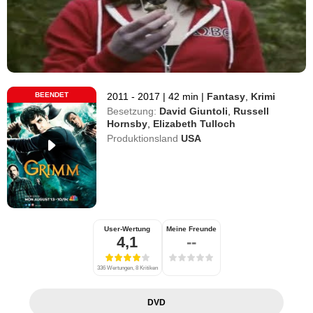
BEENDET
2011 - 2017
|
42 min
|
Fantasy
,
Krimi
Besetzung:
David Giuntoli
,
Russell
Hornsby
,
Elizabeth Tulloch
Produktionsland
USA
User-Wertung
Meine Freunde
4,1
--
336 Wertungen, 8 Kritiken
DVD