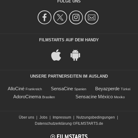
FOLGE UNS
FILMSTARTS AUF DEM HANDY
UNSERE PARTNERSEITEN IM AUSLAND
AlloCiné
SensaCine
Beyazperde
Frankreich
Spanien
Türkei
AdoroCinema
Sensacine México
Brasilien
Mexiko
Über uns
|
Jobs
|
Impressum
|
Nutzungsbedingungen
|
Datenschutzerklärung
©FILMSTARTS.de