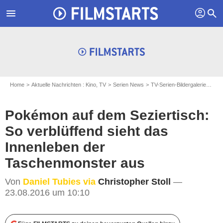
profil
menu
search
Home
Aktuelle Nachrichten : Kino, TV
Serien News
TV-Serien-Bildergalerien
Po
Pokémon auf dem Seziertisch:
So verblüffend sieht das
Innenleben der
Taschenmonster aus
Von
Daniel Tubies via
Christopher Stoll
—
23.08.2016 um 10:10