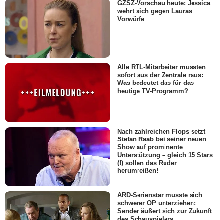
GZSZ-Vorschau heute: Jessica
wehrt sich gegen Lauras
Vorwürfe
Alle RTL-Mitarbeiter mussten
sofort aus der Zentrale raus:
Was bedeutet das für das
heutige TV-Programm?
Nach zahlreichen Flops setzt
Stefan Raab bei seiner neuen
Show auf prominente
Unterstützung – gleich 15 Stars
(!) sollen das Ruder
herumreißen!
ARD-Serienstar musste sich
schwerer OP unterziehen:
Sender äußert sich zur Zukunft
des Schauspielers