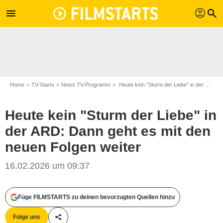
profil
menu
search
Home
TV-Starts
News TV-Programm
Heute kein "Sturm der Liebe" in der ARD: Dann geht es mit den neuen Folgen weiter
Heute kein "Sturm der Liebe" in
der ARD: Dann geht es mit den
neuen Folgen weiter
16.02.2026 um 09:37
ARD/WDR/Christof Arnold
Füge FILMSTARTS zu deinen bevorzugten Quellen hinzu
Folge uns
Teile diesen Artikel