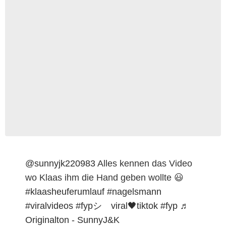
@sunnyjk220983
Alles kennen das Video
wo Klaas ihm die Hand geben wollte 😃
#klaasheuferumlauf
#nagelsmann
#viralvideos
#fypシ゚viral🖤tiktok
#fyp
♬
Originalton - SunnyJ&K