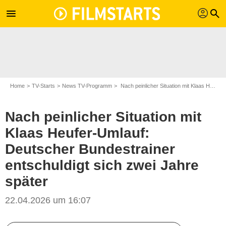
profil
menu
search
Home
TV-Starts
News TV-Programm
Nach peinlicher Situation mit Klaas Heufer-Umlauf: Deutscher Bundestrainer entschuldigt sich zwei Jahre später
Nach peinlicher Situation mit
Klaas Heufer-Umlauf:
Deutscher Bundestrainer
entschuldigt sich zwei Jahre
später
22.04.2026 um 16:07
ProSieben / Jens Hartmann