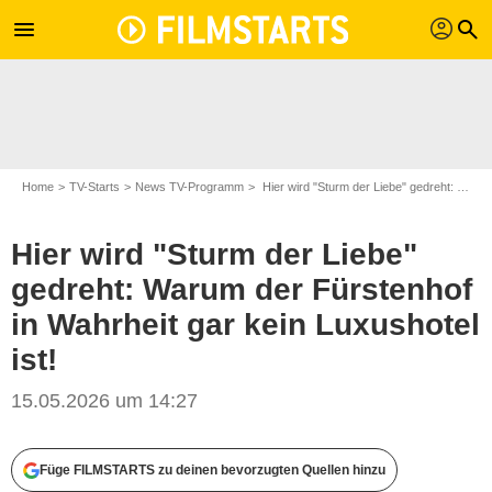
profil
menu
search
Home
TV-Starts
News TV-Programm
Hier wird "Sturm der Liebe" gedreht: Warum der Fürstenhof in Wahrheit gar kein Luxushotel ist!
Hier wird "Sturm der Liebe"
gedreht: Warum der Fürstenhof
in Wahrheit gar kein Luxushotel
ist!
15.05.2026 um 14:27
Fotomontage: ARD/Ann Paur & "Sturm der Liebe"-Logo
Füge FILMSTARTS zu deinen bevorzugten Quellen hinzu