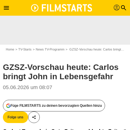
profil
menu
search
Home
TV-Starts
News TV-Programm
GZSZ-Vorschau heute: Carlos bringt John in Lebensgefahr
GZSZ-Vorschau heute: Carlos
bringt John in Lebensgefahr
05.06.2026 um 08:07
RTL
Füge FILMSTARTS zu deinen bevorzugten Quellen hinzu
Folge uns
Teile diesen Artikel