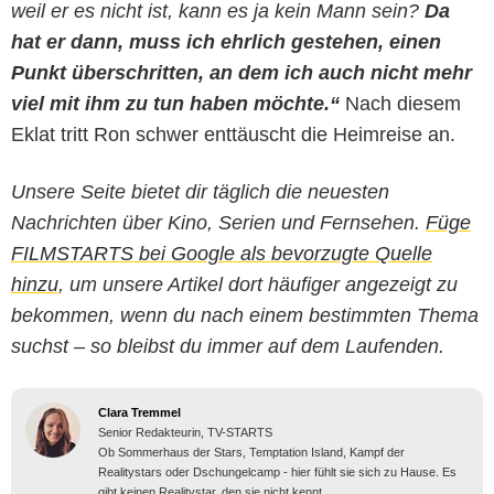
weil er es nicht ist, kann es ja kein Mann sein?
Da
hat er dann, muss ich ehrlich gestehen, einen
Punkt überschritten, an dem ich auch nicht mehr
viel mit ihm zu tun haben möchte.“
Nach diesem
Eklat tritt Ron schwer enttäuscht die Heimreise an.
Unsere Seite bietet dir täglich die neuesten
Nachrichten über Kino, Serien und Fernsehen.
Füge
FILMSTARTS bei Google als bevorzugte Quelle
hinzu
, um unsere Artikel dort häufiger angezeigt zu
bekommen, wenn du nach einem bestimmten Thema
suchst – so bleibst du immer auf dem Laufenden.
Clara Tremmel
Senior Redakteurin, TV-STARTS
Ob Sommerhaus der Stars, Temptation Island, Kampf der
Realitystars oder Dschungelcamp - hier fühlt sie sich zu Hause. Es
gibt keinen Realitystar, den sie nicht kennt