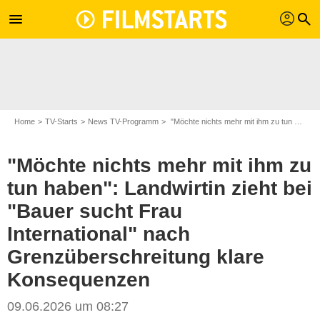
profil
menu
search
Home
TV-Starts
News TV-Programm
"Möchte nichts mehr mit ihm zu tun haben": Landwirtin zieht bei "Bauer sucht Frau International" nach Grenzüberschreitung klare Konsequenzen
"Möchte nichts mehr mit ihm zu
tun haben": Landwirtin zieht bei
"Bauer sucht Frau
International" nach
Grenzüberschreitung klare
Konsequenzen
09.06.2026 um 08:27