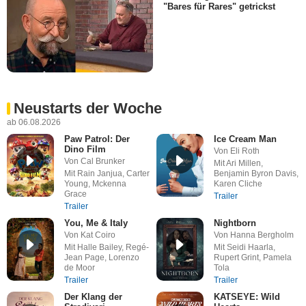
"Bares für Rares" getrickst
Neustarts der Woche
ab 06.08.2026
Paw Patrol: Der
Ice Cream Man
Dino Film
Von Eli Roth
Von Cal Brunker
Mit Ari Millen,
Mit Rain Janjua, Carter
Benjamin Byron Davis,
Young, Mckenna
Karen Cliche
Grace
Trailer
Trailer
You, Me & Italy
Nightborn
Von Kat Coiro
Von Hanna Bergholm
Mit Halle Bailey, Regé-
Mit Seidi Haarla,
Jean Page, Lorenzo
Rupert Grint, Pamela
de Moor
Tola
Trailer
Trailer
Der Klang der
KATSEYE: Wild