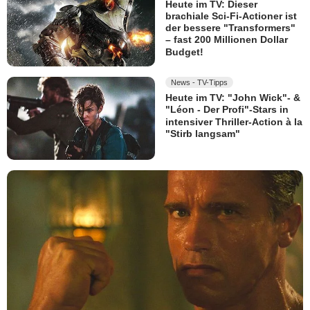
Heute im TV: Dieser
brachiale Sci-Fi-Actioner ist
der bessere "Transformers"
– fast 200 Millionen Dollar
Budget!
News - TV-Tipps
Heute im TV: "John Wick"- &
"Léon - Der Profi"-Stars in
intensiver Thriller-Action à la
"Stirb langsam"