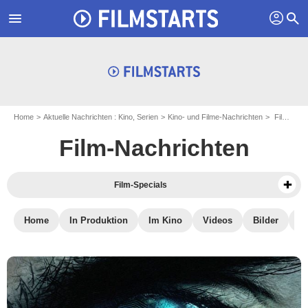
profil
menu
search
Home
Aktuelle Nachrichten : Kino, Serien
Kino- und Filme-Nachrichten
Filme-Nachrichten: TV-Tipps
Film-Nachrichten
Film-Specials
Home
In Produktion
Im Kino
Videos
Bilder
D