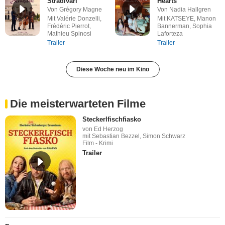
Stradivari
Hearts
Von Grégory Magne
Von Nadia Hallgren
Mit Valérie Donzelli,
Mit KATSEYE, Manon
Frédéric Pierrot,
Bannerman, Sophia
Mathieu Spinosi
Laforteza
Trailer
Trailer
Diese Woche neu im Kino
Die meisterwarteten Filme
Steckerlfischfiasko
von Ed Herzog
mit Sebastian Bezzel, Simon Schwarz
Film - Krimi
Trailer