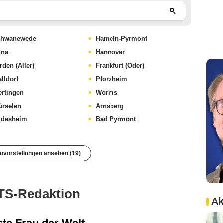
chwanewede
Hameln-Pyrmont
nna
Hannover
rden (Aller)
Frankfurt (Oder)
lldorf
Pforzheim
rtingen
Worms
rselen
Arnsberg
ldesheim
Bad Pyrmont
novorstellungen ansehen (19)
TS-Redaktion
Ak
ste Frau der Welt