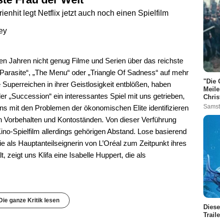
nhit legt Netflix jetzt auch noch einen Spielfilm
ey
tzten Jahren nicht genug Filme und Serien über das reichste
Parasite“, „The Menu“ oder „Triangle Of Sadness“ auf mehr
"Die 
Superreichen in ihrer Geistlosigkeit entblößen, haben
Meile
er „Succession“ ein interessantes Spiel mit uns getrieben,
Chris
Samst
 uns mit den Problemen der ökonomischen Elite identifizieren
 Vorbehalten und Kontoständen. Von dieser Verführung
ino-Spielfilm allerdings gehörigen Abstand. Lose basierend
ie als Hauptanteilseignerin von L’Oréal zum Zeitpunkt ihres
, zeigt uns Klifa eine Isabelle Huppert, die als
Die ganze Kritik lesen
Diese
Trail