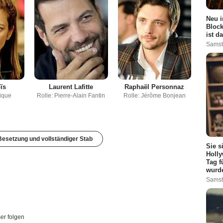
Neu i
Bloc
ist d
Samst
ïs
Laurent Lafitte
Raphaël Personnaz
rique
Rolle: Pierre-Alain Fantin
Rolle: Jérôme Bonjean
n
esetzung und vollständiger Stab
Sie s
Holly
Tag f
wurd
Samst
er folgen