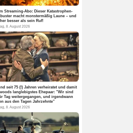
m Streaming-Abo: Dieser Katastrophen-
kbuster macht monstermäßig Laune – und
aher besser als sein Ruf!
ag, 8. August 2026
ind seit 75 (!) Jahren verheiratet und damit
woods langlebigstes Ehepaar: "Wir sind
ür Tag weitergegangen, und irgendwann
en aus den Tagen Jahrzehnte"
ag, 8. August 2026