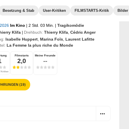
Besetzung & Stab
User-Kritiken
FILMSTARTS-Kritik
Bilder
l 2026
Im Kino
|
2 Std. 03 Min.
|
Tragikomödie
hierry Klifa
Drehbuch:
Thierry Klifa
,
Cédric Anger
|
ng:
Isabelle Huppert
,
Marina Foïs
,
Laurent Lafitte
itel:
La Femme la plus riche du Monde
rtung
Filmstarts
Meine Freunde
1
2,0
--
 Kritiken
HRUNGEN (19)