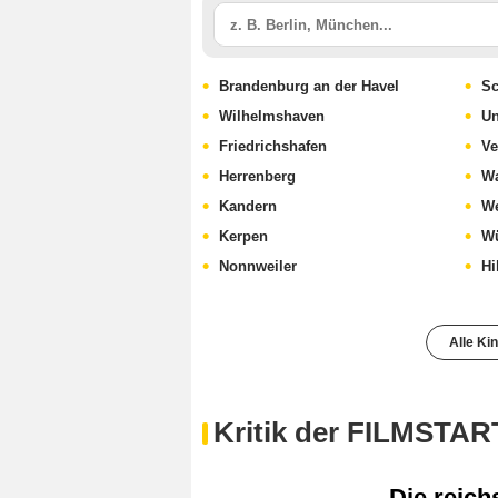
Brandenburg an der Havel
S
Wilhelmshaven
U
Friedrichshafen
Ve
Herrenberg
Wa
Kandern
We
Kerpen
Wü
Nonnweiler
Hi
Alle Ki
Kritik der FILMSTAR
Die reich