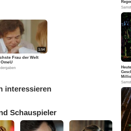
Rege
Samst
1:54
ichste Frau der Welt
r OmeU
Heute
edergaben
Gesch
Milli
Samst
 interessieren
nd Schauspieler