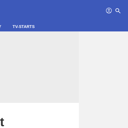
profil
search
Y
TV-STARTS
t