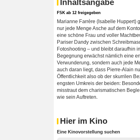
Inhaltsangabe
FSK ab 12 freigegeben
Marianne Farrère (Isabelle Huppert) gi
nur jede Menge Asche auf dem Konto, s
eine schöne Frau und voller Machtbewu
Pariser Dandy zwischen Schreibmasc
Fotoshooting – und bleibt daraufhin 
Begegnung erwächst nämlich eine eng
Verwunderung, sondern auch jede Men
auch daran liegt, dass Pierre-Alain n
Öffentlichkeit also ob der skurrilen B
engsten Umkreis der beiden: Besonde
misstraut dem charismatischen Beglei
wie sein Auftreten.
Hier im Kino
Eine Kinovorstellung suchen