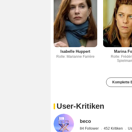
Isabelle Huppert
Marina Fo
Rolle: Marianne Farrère
Rolle: Frédé
Spielma
Komplette B
User-Kritiken
beco
84 Follower
452 Kritiken
Us