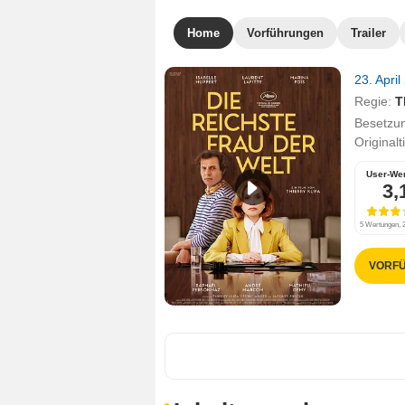
Home
Vorführungen
Trailer
23. Apri
Regie:
T
Besetzu
Originalt
User-We
3,
5 Wertungen, 2
VORFÜ