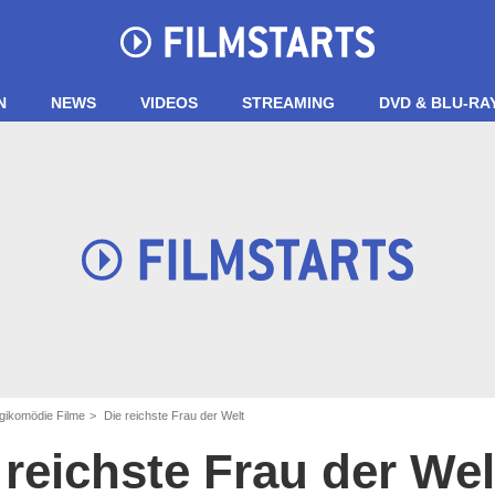
N
NEWS
VIDEOS
STREAMING
DVD & BLU-RA
gikomödie Filme
Die reichste Frau der Welt
 reichste Frau der Wel