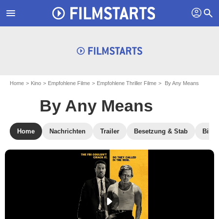
profil
menu
search
Home
Kino
Empfohlene Filme
Empfohlene Thriller Filme
By Any Means
By Any Means
Home
Nachrichten
Trailer
Besetzung & Stab
Bilde