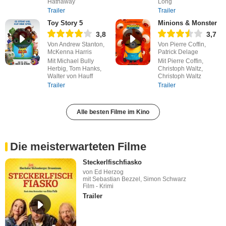
Hathaway
Long
Trailer
Trailer
Toy Story 5
Minions & Monster
3,8
3,7
Von Andrew Stanton,
Von Pierre Coffin,
McKenna Harris
Patrick Delage
Mit Michael Bully
Mit Pierre Coffin,
Herbig, Tom Hanks,
Christoph Waltz,
Walter von Hauff
Christoph Waltz
Trailer
Trailer
Alle besten Filme im Kino
Die meisterwarteten Filme
Steckerlfischfiasko
von Ed Herzog
mit Sebastian Bezzel, Simon Schwarz
Film - Krimi
Trailer