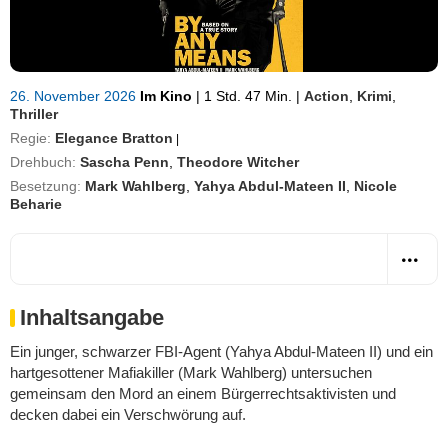
26. November 2026
Im Kino
|
1 Std. 47 Min.
|
Action
,
Krimi
,
Thriller
Regie:
Elegance Bratton
|
Drehbuch:
Sascha Penn
,
Theodore Witcher
Besetzung:
Mark Wahlberg
,
Yahya Abdul-Mateen II
,
Nicole
Beharie
Inhaltsangabe
Ein junger, schwarzer FBI-Agent (Yahya Abdul-Mateen II) und ein
hartgesottener Mafiakiller (Mark Wahlberg) untersuchen
gemeinsam den Mord an einem Bürgerrechtsaktivisten und
decken dabei ein Verschwörung auf.