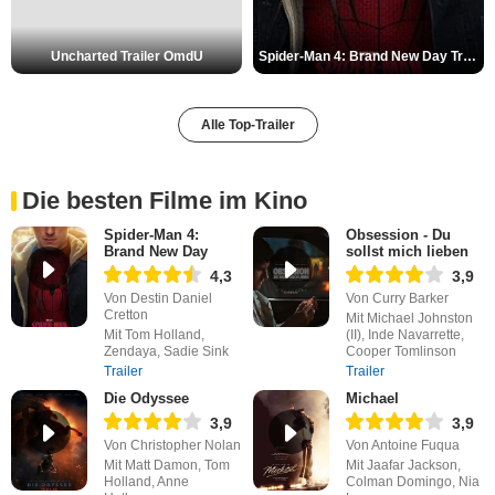
Uncharted Trailer OmdU
Spider-Man 4: Brand New Day Trailer (3) DF
Alle Top-Trailer
Die besten Filme im Kino
Spider-Man 4:
Obsession - Du
Brand New Day
sollst mich lieben
4,3
3,9
Von Destin Daniel
Von Curry Barker
Cretton
Mit Michael Johnston
Mit Tom Holland,
(II), Inde Navarrette,
Zendaya, Sadie Sink
Cooper Tomlinson
Trailer
Trailer
Die Odyssee
Michael
3,9
3,9
Von Christopher Nolan
Von Antoine Fuqua
Mit Matt Damon, Tom
Mit Jaafar Jackson,
Holland, Anne
Colman Domingo, Nia