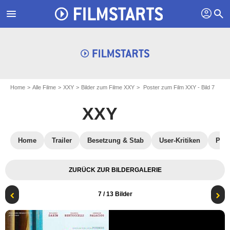
profil
menu
search
Home
Alle Filme
XXY
Bilder zum Filme XXY
Poster zum Film XXY - Bild 7
XXY
Home
Trailer
Besetzung & Stab
User-Kritiken
Pres
ZURÜCK ZUR BILDERGALERIE
7
/ 13 Bilder