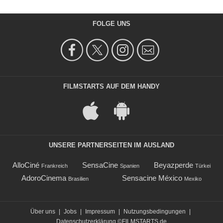
FOLGE UNS
FILMSTARTS AUF DEM HANDY
UNSERE PARTNERSEITEN IM AUSLAND
AlloCiné
SensaCine
Beyazperde
Frankreich
Spanien
Türkei
AdoroCinema
Sensacine México
Brasilien
Mexiko
Über uns
|
Jobs
|
Impressum
|
Nutzungsbedingungen
|
Datenschutzerklärung
©FILMSTARTS.de