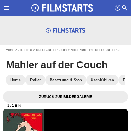
profil
menu
search
Home
Alle Filme
Mahler auf der Couch
Bilder zum Filme Mahler auf der Couch
Mahler auf der Couch
Home
Trailer
Besetzung & Stab
User-Kritiken
FILM
ZURÜCK ZUR BILDERGALERIE
1
/ 1 Bild