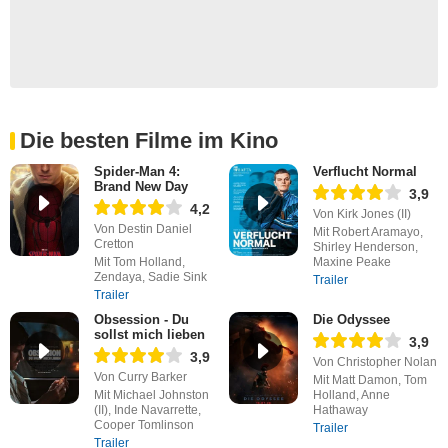
Die besten Filme im Kino
Spider-Man 4:
Verflucht Normal
Brand New Day
3,9
4,2
Von Kirk Jones (II)
Von Destin Daniel
Mit Robert Aramayo,
Cretton
Shirley Henderson,
Mit Tom Holland,
Maxine Peake
Zendaya, Sadie Sink
Trailer
Trailer
Obsession - Du
Die Odyssee
sollst mich lieben
3,9
3,9
Von Christopher Nolan
Von Curry Barker
Mit Matt Damon, Tom
Mit Michael Johnston
Holland, Anne
(II), Inde Navarrette,
Hathaway
Cooper Tomlinson
Trailer
Trailer