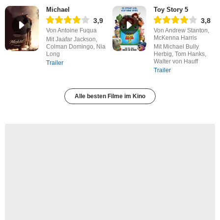
Michael
Toy Story 5
3,9
3,8
Von Antoine Fuqua
Von Andrew Stanton,
McKenna Harris
Mit Jaafar Jackson,
Colman Domingo, Nia
Mit Michael Bully
Long
Herbig, Tom Hanks,
Walter von Hauff
Trailer
Trailer
Alle besten Filme im Kino