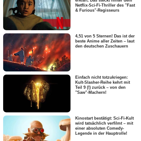
erklärt: Das steckt hinter dem
Netflix-Sci-Fi-Thriller des "Fast
& Furious"-Regisseurs
4,51 von 5 Sternen! Das ist der
beste Anime aller Zeiten – laut
den deutschen Zuschauern
Einfach nicht totzukriegen:
Kult-Slasher-Reihe kehrt mit
Teil 9 (!) zurück – von den
"Saw"-Machern!
Kinostart bestätigt: Sci-Fi-Kult
wird tatsächlich verfilmt – mit
einer absoluten Comedy-
Legende in der Hauptrolle!