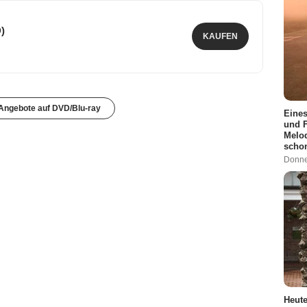
)
KAUFEN
 Angebote auf DVD/Blu-ray
Eines
und F
Melod
scho
Donne
Heute