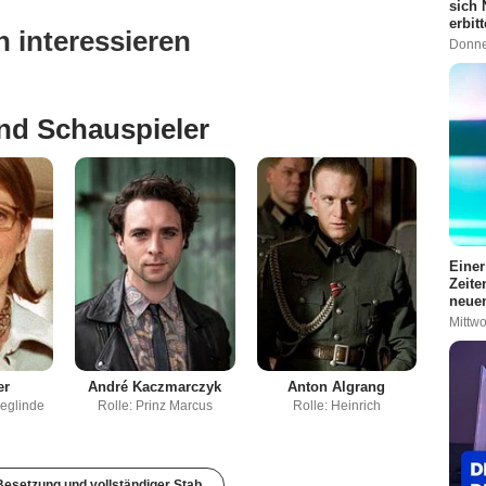
sich 
erbit
 interessieren
Donne
nd Schauspieler
Einer
Zeite
neuen
Mittwo
er
André Kaczmarczyk
Anton Algrang
ieglinde
Rolle: Prinz Marcus
Rolle: Heinrich
esetzung und vollständiger Stab