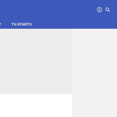
profil
search
Y
TV-STARTS