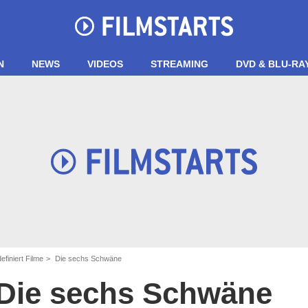
N
NEWS
VIDEOS
STREAMING
DVD & BLU-RA
finiert Filme
Die sechs Schwäne
Die sechs Schwäne