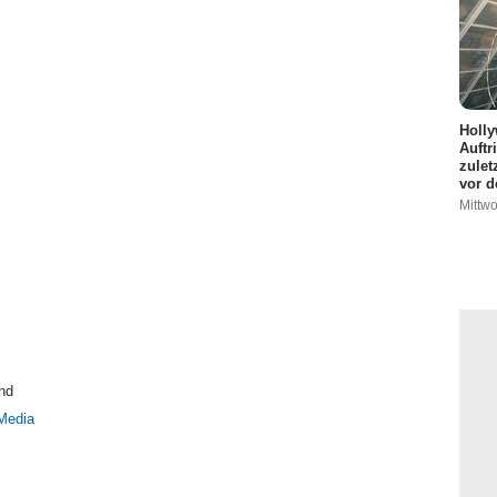
Holly
Auftr
zulet
vor d
Mittwo
nd
Media