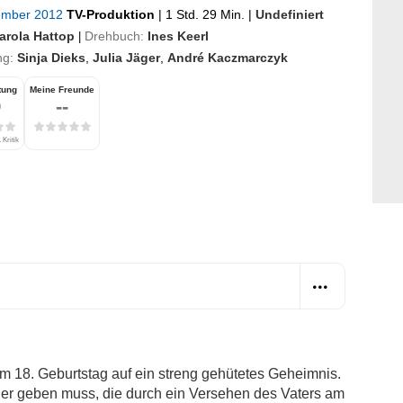
ember 2012
TV-Produktion
|
1 Std. 29 Min.
|
Undefiniert
arola Hattop
Drehbuch:
Ines Keerl
|
ng:
Sinja Dieks
,
Julia Jäger
,
André Kaczmarczyk
tung
Meine Freunde
9
--
 Kritik
em 18. Geburtstag auf ein streng gehütetes Geheimnis.
der geben muss, die durch ein Versehen des Vaters am