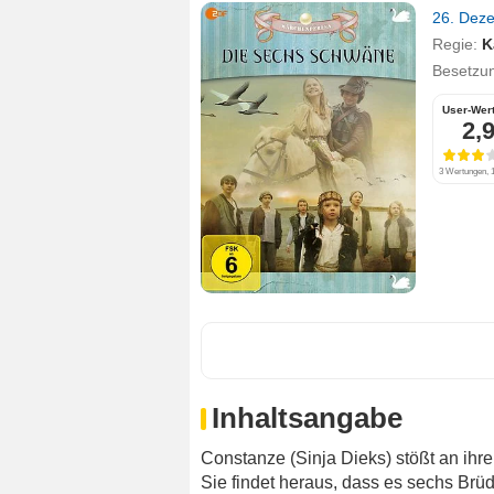
26. Dez
Regie:
K
Besetzu
User-Wer
2,
3 Wertungen, 1
Inhaltsangabe
Constanze (Sinja Dieks) stößt an ihr
Sie findet heraus, dass es sechs Brü