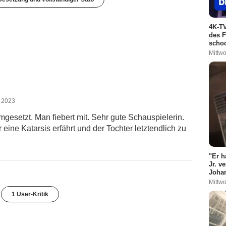
4K-TV
des F
schoc
Mittwo
t 2023
gesetzt. Man fiebert mit. Sehr gute Schauspielerin.
 eine Katarsis erfährt und der Tochter letztendlich zu
"Er h
Jr. v
Johan
Mittwo
1 User-Kritik