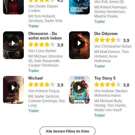
4,2
Von Kirk Jones (II)
Von Destin Daniel
Mit Robert Aramayo,
Cretton
Shirley Henderson,
Mit Tom Holland,
Maxine Peake
Zendaya, Sadie Sink
Trailer
Trailer
Obsession - Du
Die Odyssee
sollst mich lieben
3,9
3,9
Von Christopher Nolan
Von Curry Barker
Mit Matt Damon, Tom
Mit Michael Johnston
Holland, Anne
(II), Inde Navarrette,
Hathaway
Cooper Tomlinson
Trailer
Trailer
Michael
Toy Story 5
3,9
3,8
Von Antoine Fuqua
Von Andrew Stanton,
McKenna Harris
Mit Jaafar Jackson,
Colman Domingo, Nia
Mit Michael Bully
Long
Herbig, Tom Hanks,
Walter von Hauff
Trailer
Trailer
Alle besten Filme im Kino