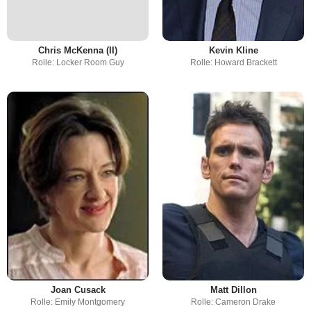
Chris McKenna (II)
Kevin Kline
Rolle: Locker Room Guy
Rolle: Howard Brackett
Joan Cusack
Matt Dillon
Rolle: Emily Montgomery
Rolle: Cameron Drake