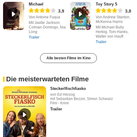
Michael
Toy Story 5
3,9
3,8
Von Antoine Fuqua
Von Andrew Stanton,
McKenna Harris
Mit Jaafar Jackson,
Colman Domingo, Nia
Mit Michael Bully
Long
Herbig, Tom Hanks,
Walter von Hauff
Trailer
Trailer
Alle besten Filme im Kino
Die meisterwarteten Filme
Steckerlfischfiasko
von Ed Herzog
mit Sebastian Bezzel, Simon Schwarz
Film - Krimi
Trailer