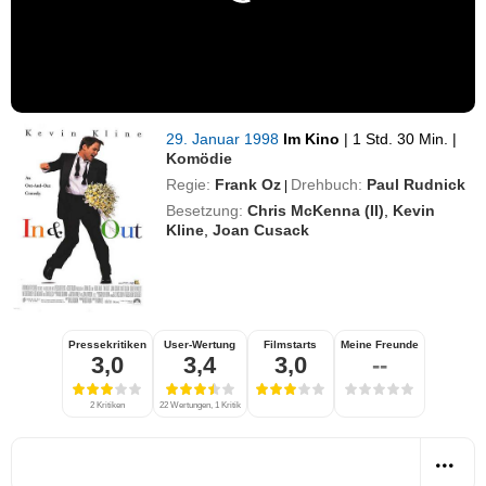
29. Januar 1998
Im Kino
|
1 Std. 30 Min.
|
Komödie
Regie:
Frank Oz
Drehbuch:
Paul Rudnick
|
Besetzung:
Chris McKenna (II)
,
Kevin
Kline
,
Joan Cusack
Pressekritiken
User-Wertung
Filmstarts
Meine Freunde
3,0
3,4
3,0
--
2 Kritiken
22 Wertungen, 1 Kritik