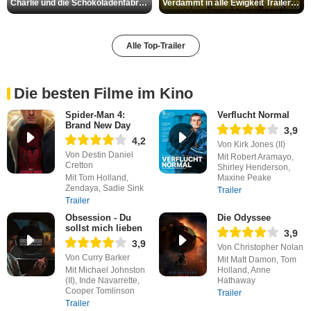
Charlie und die Schokoladenfabrik Trailer OV
Verdammt in alle Ewigkeit Trailer OV
Alle Top-Trailer
Die besten Filme im Kino
Spider-Man 4:
Verflucht Normal
Brand New Day
3,9
4,2
Von Kirk Jones (II)
Von Destin Daniel
Mit Robert Aramayo,
Cretton
Shirley Henderson,
Mit Tom Holland,
Maxine Peake
Zendaya, Sadie Sink
Trailer
Trailer
Obsession - Du
Die Odyssee
sollst mich lieben
3,9
3,9
Von Christopher Nolan
Von Curry Barker
Mit Matt Damon, Tom
Mit Michael Johnston
Holland, Anne
(II), Inde Navarrette,
Hathaway
Cooper Tomlinson
Trailer
Trailer