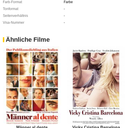
Farb-Format
Farbe
Tonformat
-
Seitenverhältnis
-
Visa-Nummer
-
Ähnliche Filme
Vicky Cristina Barcelona
Männer al dente