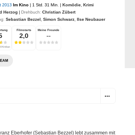
st 2013
Im Kino
|
1 Std. 31 Min.
|
Komödie
,
Krimi
d Herzog
Drehbuch:
Christian Zübert
|
ng:
Sebastian Bezzel
,
Simon Schwarz
,
Ilse Neubauer
rtung
Filmstarts
Meine Freunde
5
2,0
--
8 Kritiken
REAM
Franz Eberhofer (Sebastian Bezzel) lebt zusammen mit