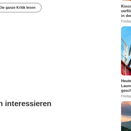
Kinos
Die ganze Kritik lesen
verfi
in de
Freita
Heute
Laune
gesch
Freita
 interessieren