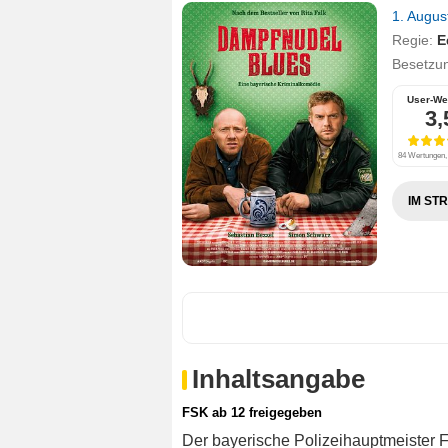
1. Augu
Regie:
E
Besetzu
User-We
3,
84 Wertungen, 
IM ST
Inhaltsangabe
FSK ab 12 freigegeben
Der bayerische Polizeihauptmeister 