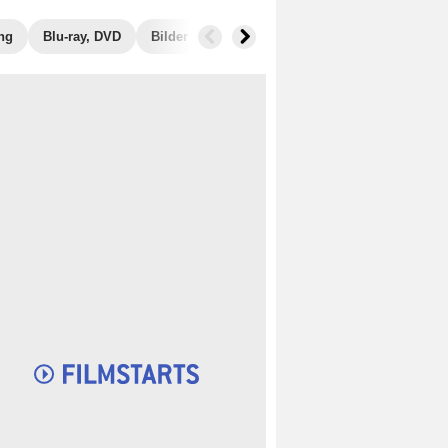
ng
Blu-ray, DVD
Bilder
Ähnliche Filme