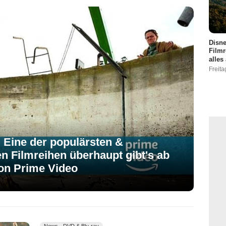
Disne
Filmr
alles
Freita
: Eine der populärsten &
n Filmreihen überhaupt gibt's ab
on Prime Video
News - DVD & Blu-ray