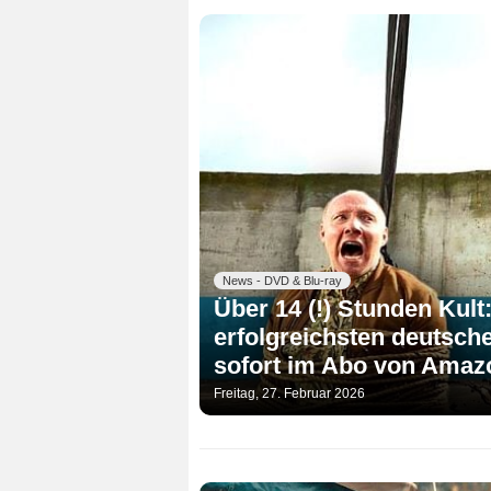
News - DVD & Blu-ray
Über 14 (!) Stunden Kult
erfolgreichsten deutsche
sofort im Abo von Amaz
Freitag, 27. Februar 2026