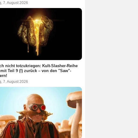
g, 7. August 2026
ch nicht totzukriegen: Kult-Slasher-Reihe
 mit Teil 9 (!) zurück – von den "Saw"-
ern!
g, 7. August 2026