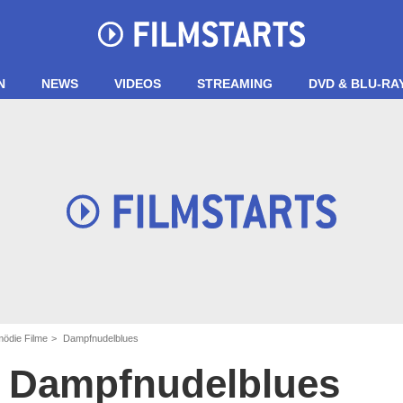
N
NEWS
VIDEOS
STREAMING
DVD & BLU-RA
ödie Filme
Dampfnudelblues
Dampfnudelblues