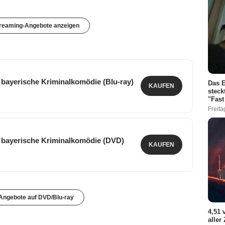
treaming-Angebote anzeigen
 bayerische Kriminalkomödie (Blu-ray)
Das E
KAUFEN
steck
"Fast
Freita
 bayerische Kriminalkomödie (DVD)
KAUFEN
 Angebote auf DVD/Blu-ray
4,51 
aller