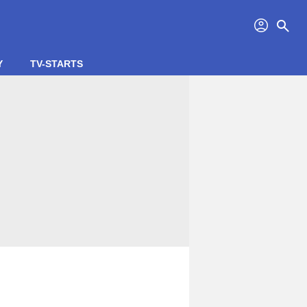
profil
search
Y
TV-STARTS