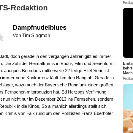
Freita
TS-Redaktion
Dampfnudelblues
Von Tim Slagman
ßstadt, doch gerade in den vergangen Jahren gibt es immer
m. Die Zahl der Heimatkrimis in Buch-, Film und Serienform
Einfa
kehrt
Jacques Berndorfs mittlerweile 22-teilige Eifel-Serie ist
Mach
 immer neue Konkurrenz läuft ihm den Rang ab. Gerade in
Freita
schlager, wozu auch der Bayerische Rundfunk einen großen
 fürs Fernsehen mitproduziert hat. Ed Herzogs Verfilmung
t nun nicht nur im Dezember 2013 ins Fernsehen, sondern
ublik in die Kinos. So allmählich allerdings stellt sich,
 den Krimis von Falk rund um den Polizisten Franz Eberhofer