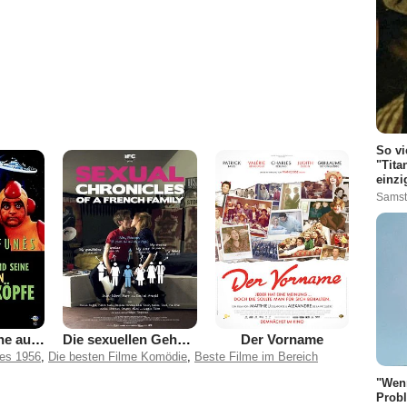
So vi
"Tita
einzi
Samst
Louis und seine außerirdischen Kohlköpfe
Die sexuellen Geheimnisse einer Familie
Der Vorname
res 1956
,
Die besten Filme Komödie
,
Beste Filme im Bereich
"Wenn
Probl