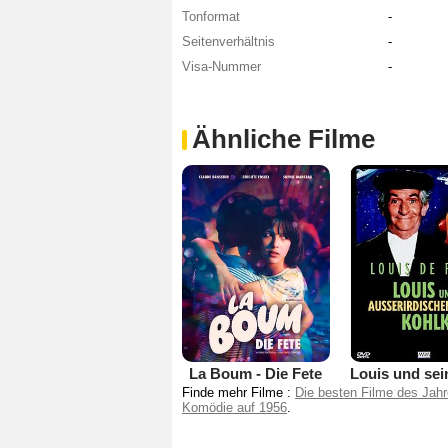
Tonformat
-
Seitenverhältnis
-
Visa-Nummer
-
Ähnliche Filme
La Boum - Die Fete
Finde mehr Filme :
Die besten Filme des Jah
Komödie auf 1956
.