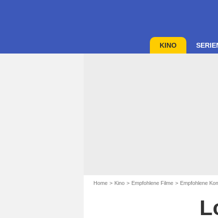
KINO
SERIE
Home
Kino
Empfohlene Filme
Empfohlene Kom
L