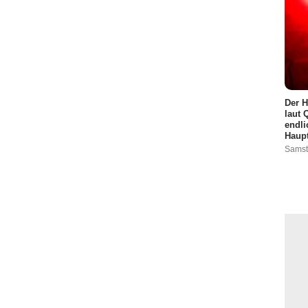
Der H
laut 
endli
Haupt
Samst