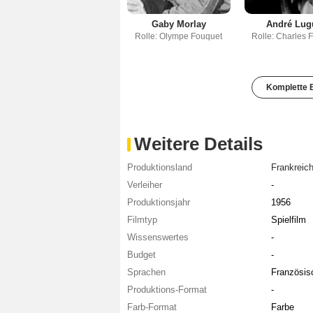
Gaby Morlay
André Lug
Rolle: Olympe Fouquet
Rolle: Charles 
Komplette B
Weitere Details
Produktionsland
Frankreic
Verleiher
-
Produktionsjahr
1956
Filmtyp
Spielfilm
Wissenswertes
-
Budget
-
Sprachen
Französis
Produktions-Format
-
Farb-Format
Farbe