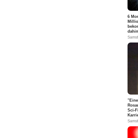
6 Mon
Milli
bekom
dahin
Samst
"Eine
Rosam
Sci-F
Karri
Samst