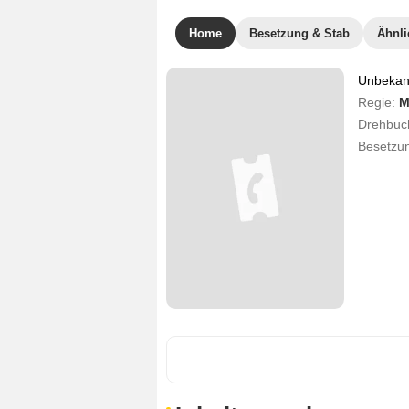
Home
Besetzung & Stab
Ähnli
Unbekann
Regie:
M
Drehbuc
Besetzu