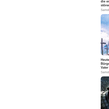
die e
störe
Samst
Heute
Bürge
Vater
Samst