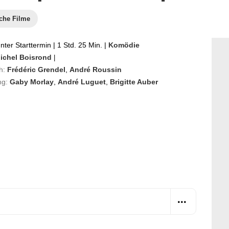
che Filme
ter Starttermin
|
1 Std. 25 Min.
|
Komödie
ichel Boisrond
|
h:
Frédéric Grendel
,
André Roussin
ng:
Gaby Morlay
,
André Luguet
,
Brigitte Auber