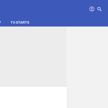
profil
search
Y
TV-STARTS