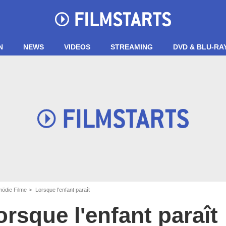
N
NEWS
VIDEOS
STREAMING
DVD & BLU-RA
ödie Filme
Lorsque l'enfant paraît
orsque l'enfant paraît