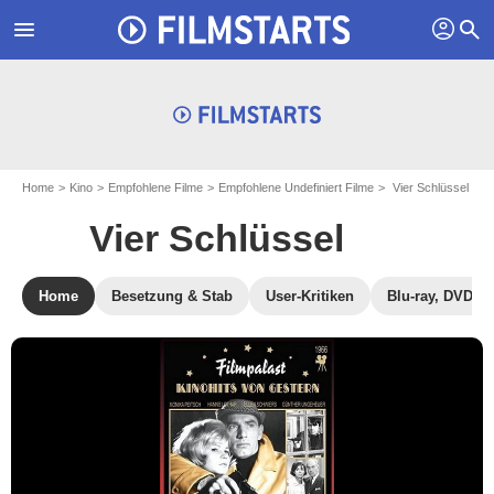
profil
menu
search
Home
Kino
Empfohlene Filme
Empfohlene Undefiniert Filme
Vier Schlüssel
Vier Schlüssel
Home
Besetzung & Stab
User-Kritiken
Blu-ray, DVD