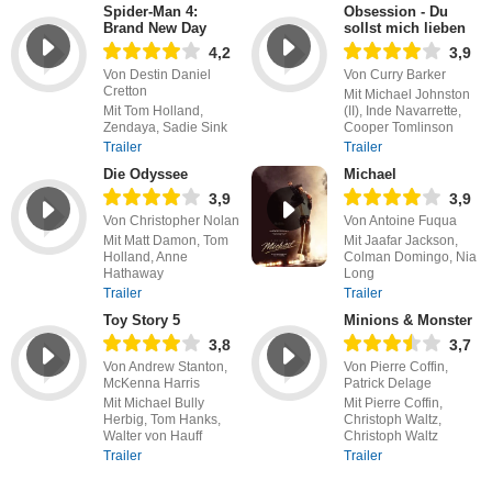
Spider-Man 4:
Obsession - Du
Brand New Day
sollst mich lieben
4,2
3,9
Von Destin Daniel
Von Curry Barker
Cretton
Mit Michael Johnston
Mit Tom Holland,
(II), Inde Navarrette,
Zendaya, Sadie Sink
Cooper Tomlinson
Trailer
Trailer
Die Odyssee
Michael
3,9
3,9
Von Christopher Nolan
Von Antoine Fuqua
Mit Matt Damon, Tom
Mit Jaafar Jackson,
Holland, Anne
Colman Domingo, Nia
Hathaway
Long
Trailer
Trailer
Toy Story 5
Minions & Monster
3,8
3,7
Von Andrew Stanton,
Von Pierre Coffin,
McKenna Harris
Patrick Delage
Mit Michael Bully
Mit Pierre Coffin,
Herbig, Tom Hanks,
Christoph Waltz,
Walter von Hauff
Christoph Waltz
Trailer
Trailer