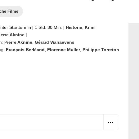
che Filme
ter Starttermin
|
1 Std. 30 Min.
|
Historie
,
Krimi
ierre Aknine
|
h:
Pierre Aknine
,
Gérard Walraevens
ng:
François Berléand
,
Florence Muller
,
Philippe Torreton