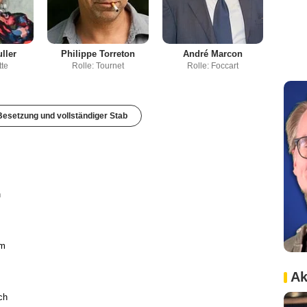
ller
Philippe Torreton
André Marcon
tte
Rolle: Tournet
Rolle: Foccart
esetzung und vollständiger Stab
h
lm
Ak
ch