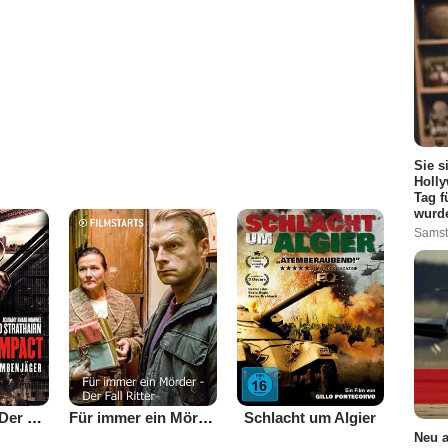
Sie s
Holly
Tag f
wurd
Samst
First Impact - Der Paketbombenjäger
Für immer ein Mörder - Der Fall Ritter
Schlacht um Algier
Neu a