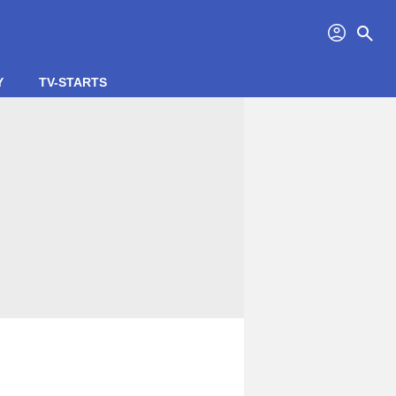
profil
search
Y
TV-STARTS