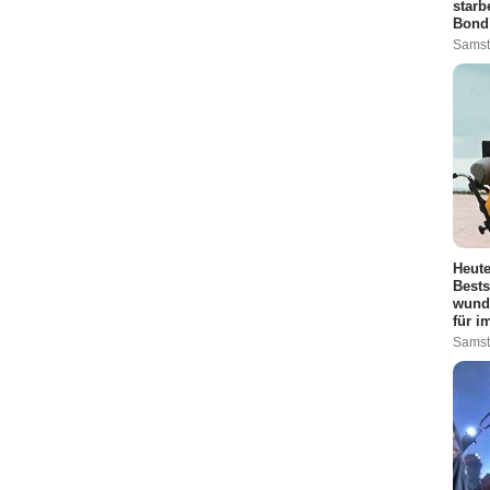
starb
Bond"
Samst
Heute
Bests
wund
für i
Samst