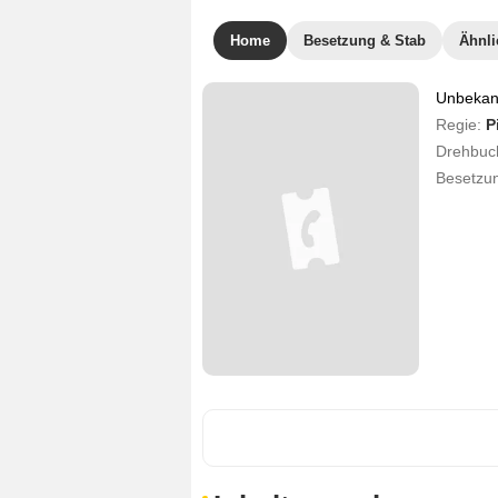
Home
Besetzung & Stab
Ähnli
Unbekann
Regie:
P
Drehbuc
Besetzu