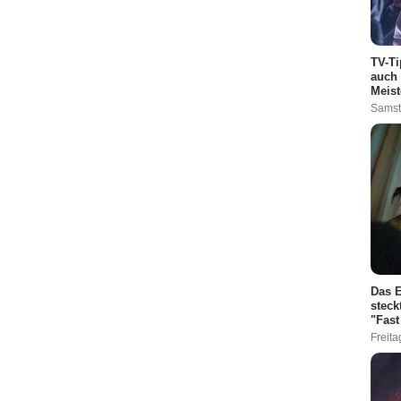
TV-Ti
auch 
Meist
Samst
Das E
steck
"Fast
Freita