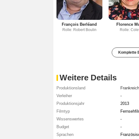
François Berléand
Florence Mu
Rolle: Robert Boulin
Rolle: Cole
Komplette B
Weitere Details
Produktionsland
Frankreic
Verleiher
-
Produktionsjahr
2013
Filmtyp
Fernsehfi
Wissenswertes
-
Budget
-
Sprachen
Französis