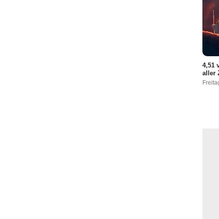
4,51 
aller
Freita