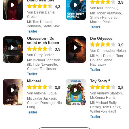
Brand New Day
3,9
4,3
Von Kirk Jones (II)
Von Destin Daniel
Mit Robert Aramayo,
Cretton
Shirley Henderson,
Mit Tom Holland,
Maxine Peake
Zendaya, Sadie Sink
Trailer
Trailer
Obsession - Du
Die Odyssee
sollst mich lieben
3,9
3,9
Von Christopher Nolan
Von Curry Barker
Mit Matt Damon, Tom
Mit Michael Johnston
Holland, Anne
(II), Inde Navarrette,
Hathaway
Cooper Tomlinson
Trailer
Trailer
Michael
Toy Story 5
3,9
3,8
Von Antoine Fuqua
Von Andrew Stanton,
McKenna Harris
Mit Jaafar Jackson,
Colman Domingo, Nia
Mit Michael Bully
Long
Herbig, Tom Hanks,
Walter von Hauff
Trailer
Trailer