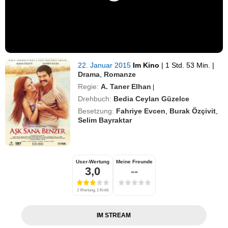
22. Januar 2015
Im Kino
|
1 Std. 53 Min.
|
Drama
,
Romanze
Regie:
A. Taner Elhan
|
Drehbuch:
Bedia Ceylan Güzelce
Besetzung:
Fahriye Evcen
,
Burak Özçivit
,
Selim Bayraktar
User-Wertung
Meine Freunde
3,0
--
1 Wertung, 1 Kritik
IM STREAM