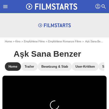
profil
menu
search
Home
Kino
Empfohlene Filme
Empfohlene Romanze Filme
Aşk Sana Benzer
Aşk Sana Benzer
Home
Trailer
Besetzung & Stab
User-Kritiken
Str