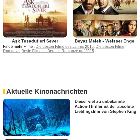
Aşk Tesadüfleri Sever
Beyaz Melek - Weisser Engel
Finde mehr Filme :
Die besten Filme des Jahres 2015
,
Die besten Filme
Romanze
,
Beste Filme im Bereich Romanze auf 2015
.
Aktuelle Kinonachrichten
Dieser viel zu unbekannte
Action-Thriller ist der absolute
Lieblingsfilm von Stephen King