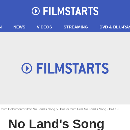
N
NEWS
VIDEOS
STREAMING
DVD & BLU-RA
er zum Dokumentarfilme No Land's Song
Poster zum Film No Land's Song - Bild 19
No Land's Song