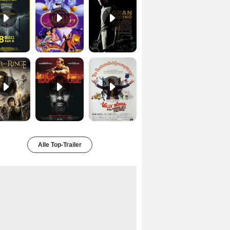
Der Herr der Ringe - Die Rückkehr des Königs Trailer OV
Safe House Trailer DF
Charlie und die Schokoladenfabrik Trailer OV
Alle Top-Trailer