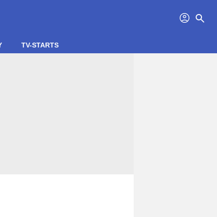
profil
search
Y
TV-STARTS