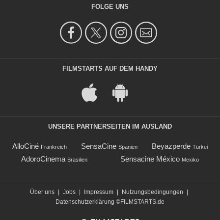
FOLGE UNS
FILMSTARTS AUF DEM HANDY
UNSERE PARTNERSEITEN IM AUSLAND
AlloCiné
SensaCine
Beyazperde
Frankreich
Spanien
Türkei
AdoroCinema
Sensacine México
Brasilien
Mexiko
Über uns
|
Jobs
|
Impressum
|
Nutzungsbedingungen
|
Datenschutzerklärung
©FILMSTARTS.de