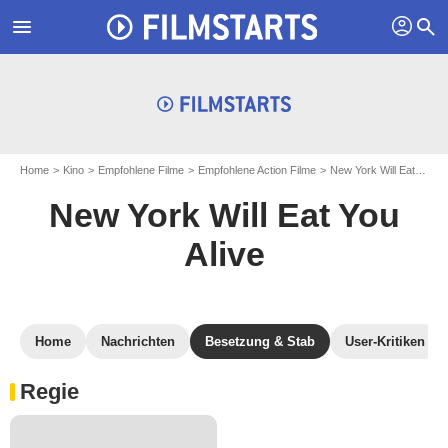
profil
menu
search
Home
Kino
Empfohlene Filme
Empfohlene Action Filme
New York Will Eat You Alive
New York Will Eat You
Alive
Home
Nachrichten
Besetzung & Stab
User-Kritiken
Regie