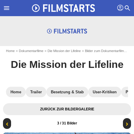
profil
menu
search
Home
Dokumentarfilme
Die Mission der Lifeline
Bilder zum Dokumentarfilme Die Mission der Lifeline
Die Mission der Lifeline
Home
Trailer
Besetzung & Stab
User-Kritiken
Pres
ZURÜCK ZUR BILDERGALERIE
3
/ 31 Bilder