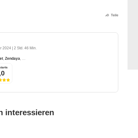
Teile
ar 2024
|
2 Std. 46 Min.
et
,
Zendaya
,
Rebecca Ferguson
,
Josh Brolin
,
Austin Butler
tarts
,0
 interessieren