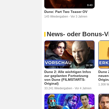
0:43
Dune: Part Two Teaser OV
145 Wiedergaben
-
Vor 3 Jahren
News- oder Bonus-V
16:34
Dune 2: Alle wichtigen Infos
Dune 2
zur geplanten Fortsetzung
neuen 
von Dune (FILMSTARTS-
Origin
Original)
1.308 
33.241 Wiedergaben
-
Vor 4 Jahren