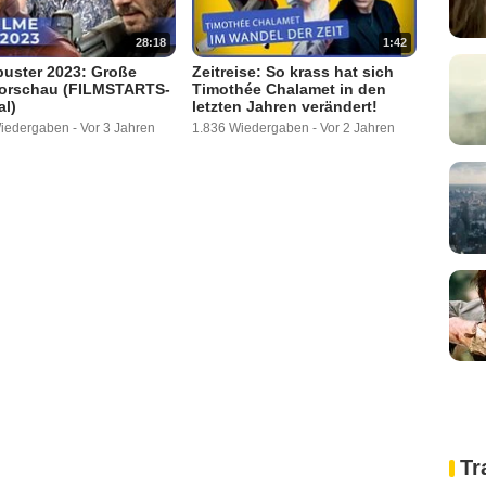
28:18
1:42
buster 2023: Große
Zeitreise: So krass hat sich
Vorschau (FILMSTARTS-
Timothée Chalamet in den
al)
letzten Jahren verändert!
Wiedergaben
-
Vor 3 Jahren
1.836 Wiedergaben
-
Vor 2 Jahren
Tr