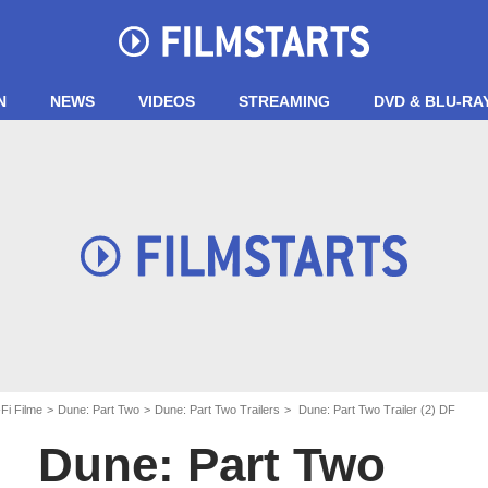
N
NEWS
VIDEOS
STREAMING
DVD & BLU-RA
Fi Filme
Dune: Part Two
Dune: Part Two Trailers
Dune: Part Two Trailer (2) DF
Dune: Part Two