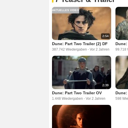
AKTUELLES VIDEO
2:54
Dune: Part Two Trailer (2) DF
Dune: 
387.742 Wiedergaben
-
Vor 2 Jahren
99.718
2:39
Dune: Part Two Trailer OV
Dune: 
1.448 Wiedergaben
-
Vor 2 Jahren
598 Wi