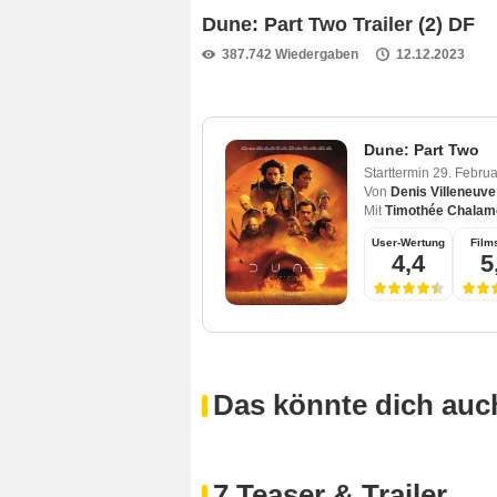
Dune: Part Two Trailer (2) DF
387.742 Wiedergaben
12.12.2023
Dune: Part Two
Starttermin
29. Febru
Von
Denis Villeneuve
Mit
Timothée Chalam
User-Wertung
Films
4,4
5
Das könnte dich auch
7 Teaser & Trailer