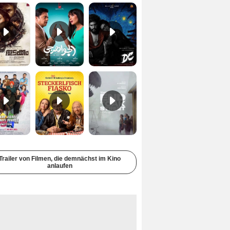
Yaar Jigree Kasooti Degree - The Film Trailer OV
Steckerlfischfiasko Trailer DF
The End Of Oak Street Trailer (2) DF
Trailer von Filmen, die demnächst im Kino
anlaufen