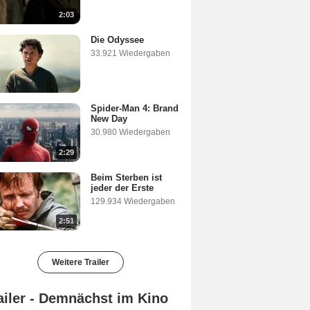
2:03
Die Odyssee
33.921 Wiedergaben
Spider-Man 4: Brand
New Day
30.980 Wiedergaben
2:29
Beim Sterben ist
jeder der Erste
129.934 Wiedergaben
2:51
Weitere Trailer
ailer - Demnächst im Kino
Thudakkam Trailer OV
El Gawahergy Trailer (2) OmeU
DC Trailer OV