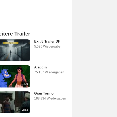
itere Trailer
Exit 8 Trailer DF
5.025 Wiedergaben
Aladdin
75.157 Wiedergaben
1:20
Gran Torino
188.834 Wiedergaben
2:33