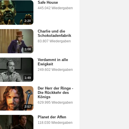
Safe House
445.042 Wiedergaben
2:20
Charlie und die
Schokoladenfabrik
83.807 Wiedergaben
3:08
Verdammt in alle
Ewigkeit
249.602 Wiedergaben
1:49
Der Herr der Ringe -
Die Rückkehr des
Königs
629.995 Wiedergaben
2:57
Planet der Affen
118.030 Wiedergaben