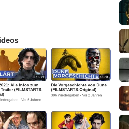
ideos
15:23
16:00
021: Alle Infos zum
Die Vorgeschichte von Dune
Trailer (FILMSTARTS-
(FILMSTARTS-Original)
al)
396 Wiedergaben
-
Vor 2 Jahren
Wiedergaben
-
Vor 5 Jahren