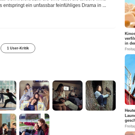
 entspringt ein unfassbar feinfühliges Drama in ...
Kinos
verfi
in de
1 User-Kritik
Freita
Heute
Laune
gesch
Freita