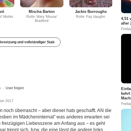
aré
Mischa Barton
Jackie Burroughs
ri' Moller
Rolle: Mary 'Mouse'
Rolle: Fay Vaughn
4,51 
Bradford
aller
Freita
esetzung und vollständiger Stab
n
User folgen
Einfa
kehrt
Mach
mber 2017
Freita
 noch überrascht – aber dieser hats geschafft. AN die
Lesben im Mädcheninternat“ was anderes erwarten sei
 freizügigen Liebesszene am Anfang aus – es geht
 trennt sich, bzw. die eine lässt die andere links