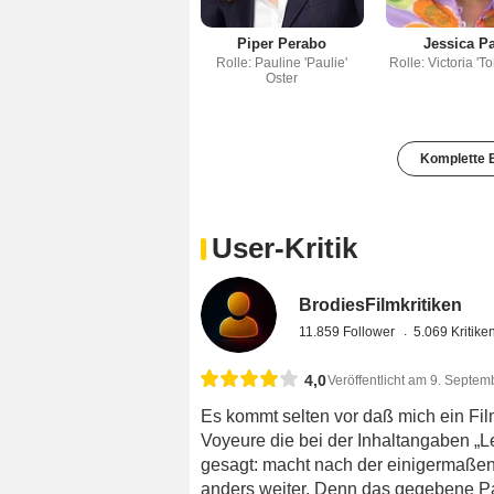
Piper Perabo
Jessica P
Rolle: Pauline 'Paulie'
Rolle: Victoria 'To
Oster
Komplette B
User-Kritik
BrodiesFilmkritiken
11.859 Follower
5.069 Kritike
4,0
Veröffentlicht am 9. Septe
Es kommt selten vor daß mich ein Film
Voyeure die bei der Inhaltangaben „
gesagt: macht nach der einigermaßen
anders weiter. Denn das gegebene Paar