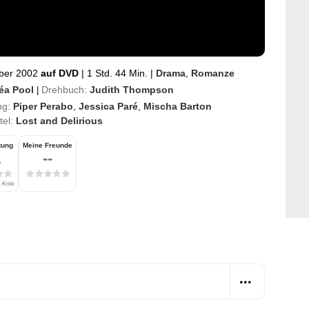
ber 2002
auf DVD
|
1 Std. 44 Min.
|
Drama
,
Romanze
éa Pool
Drehbuch:
Judith Thompson
|
ng:
Piper Perabo
,
Jessica Paré
,
Mischa Barton
itel:
Lost and Delirious
tung
Meine Freunde
1
--
 Kritik