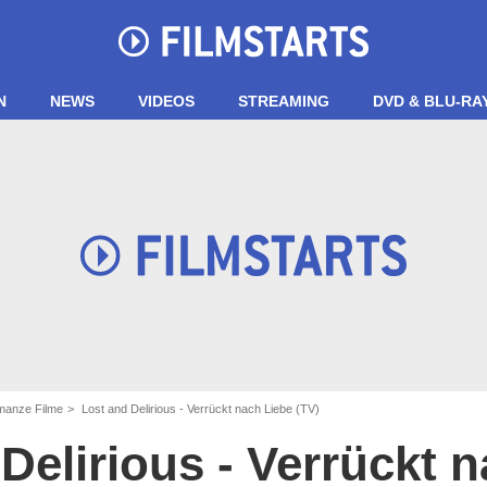
N
NEWS
VIDEOS
STREAMING
DVD & BLU-RA
manze Filme
Lost and Delirious - Verrückt nach Liebe (TV)
Delirious - Verrückt 