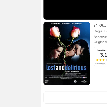
24. Okto
Regie:
L
Besetzu
Originalt
User-Wer
3,
9 Wertungen, 1