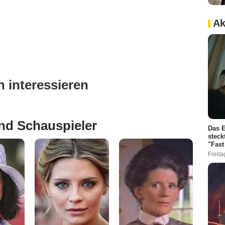
Ak
 interessieren
nd Schauspieler
Das E
steck
"Fast
Freita