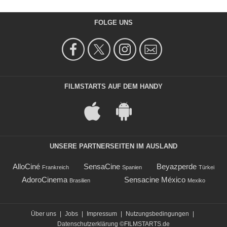
FOLGE UNS
FILMSTARTS AUF DEM HANDY
UNSERE PARTNERSEITEN IM AUSLAND
AlloCiné
SensaCine
Beyazperde
Frankreich
Spanien
Türkei
AdoroCinema
Sensacine México
Brasilien
Mexiko
Über uns
|
Jobs
|
Impressum
|
Nutzungsbedingungen
|
Datenschutzerklärung
©FILMSTARTS.de