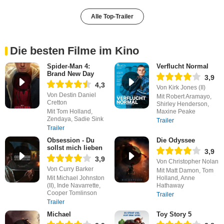
Alle Top-Trailer
Die besten Filme im Kino
Spider-Man 4:
Verflucht Normal
Brand New Day
3,9
4,3
Von Kirk Jones (II)
Von Destin Daniel
Mit Robert Aramayo,
Cretton
Shirley Henderson,
Mit Tom Holland,
Maxine Peake
Zendaya, Sadie Sink
Trailer
Trailer
Obsession - Du
Die Odyssee
sollst mich lieben
3,9
3,9
Von Christopher Nolan
Von Curry Barker
Mit Matt Damon, Tom
Mit Michael Johnston
Holland, Anne
(II), Inde Navarrette,
Hathaway
Cooper Tomlinson
Trailer
Trailer
Michael
Toy Story 5