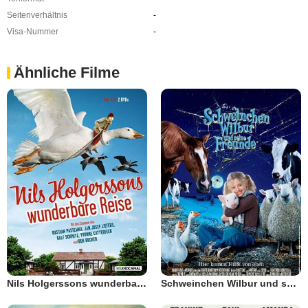
Seitenverhältnis
-
Visa-Nummer
-
Ähnliche Filme
Nils Holgerssons wunderbare Reise
Schweinchen Wilbur und seine Freunde