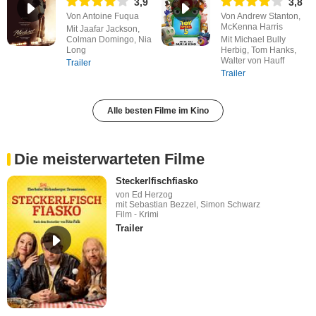
3,9
3,8
Von Antoine Fuqua
Von Andrew Stanton,
McKenna Harris
Mit Jaafar Jackson,
Colman Domingo, Nia
Mit Michael Bully
Long
Herbig, Tom Hanks,
Walter von Hauff
Trailer
Trailer
Alle besten Filme im Kino
Die meisterwarteten Filme
Steckerlfischfiasko
von Ed Herzog
mit Sebastian Bezzel, Simon Schwarz
Film - Krimi
Trailer