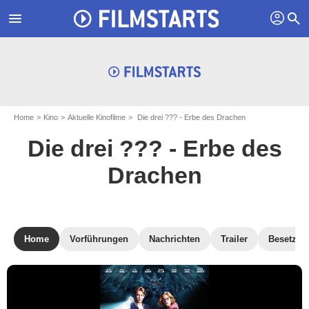
profil
menu
search
Home
Kino
Aktuelle Kinofilme
Die drei ??? - Erbe des Drachen
Die drei ??? - Erbe des
Drachen
Home
Vorführungen
Nachrichten
Trailer
Besetzun