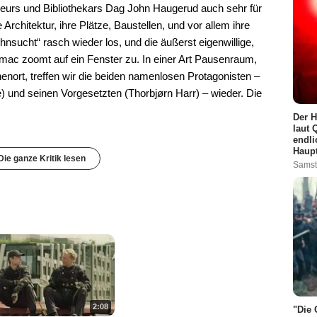
seurs und Bibliothekars Dag John Haugerud auch sehr für
e Architektur, ihre Plätze, Baustellen, und vor allem ihre
nsucht“ rasch wieder los, und die äußerst eigenwillige,
ac zoomt auf ein Fenster zu. In einer Art Pausenraum,
ort, treffen wir die beiden namenlosen Protagonisten –
 und seinen Vorgesetzten (Thorbjørn Harr) – wieder. Die
Der H
laut 
endli
Haupt
Die ganze Kritik lesen
Samst
2:08
"Die 