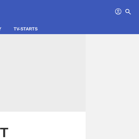
profil
search
Y
TV-STARTS
HT