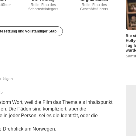
sführer
Rolle: Frau des
Rolle: Frau des
Schornsteinfegers
Geschäftsführers
esetzung und vollständiger Stab
Sie s
Holly
Tag f
wurd
Samst
r folgen
25
nstorm Wort, weil die Film das Thema als Inhaltspunkt
. Die Fäden sind kompliziert, aber die
n jeder Person, sei es die Identität, oder die
nte Drehblick um Norwegen.