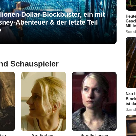
lionen-Dollar-Blockbuster, ein mit
Heute
ney-Abenteuer & der letzte Teil
Gesch
Milli
e
Samst
nd Schauspieler
Neu i
Bloc
ist d
Samst
Harr
Siri Forberg
Birgitte Larsen