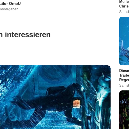
Meile
ailer OmeU
Chris
Wiedergaben
Samst
 interessieren
Diese
Trail
Rege
Samst