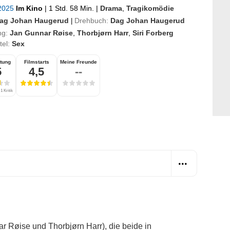
 2025
Im Kino
|
1 Std. 58 Min.
|
Drama
,
Tragikomödie
ag Johan Haugerud
Drehbuch:
Dag Johan Haugerud
|
ng:
Jan Gunnar Røise
,
Thorbjørn Harr
,
Siri Forberg
itel:
Sex
tung
Filmstarts
Meine Freunde
5
4,5
--
1 Kritik
r Røise und Thorbjørn Harr), die beide in