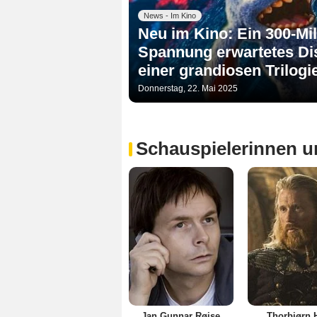
News - Im Kino
Neu im Kino: Ein 300-Mil
Spannung erwartetes Dis
einer grandiosen Trilogi
Donnerstag, 22. Mai 2025
Schauspielerinnen u
Jan Gunnar Røise
Thorbjørn 