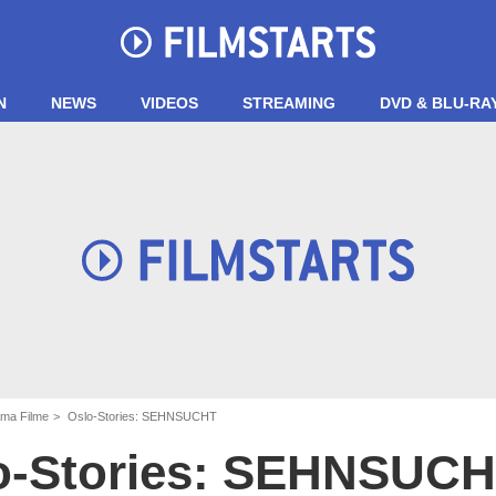
N
NEWS
VIDEOS
STREAMING
DVD & BLU-RA
ma Filme
Oslo-Stories: SEHNSUCHT
o-Stories: SEHNSUC