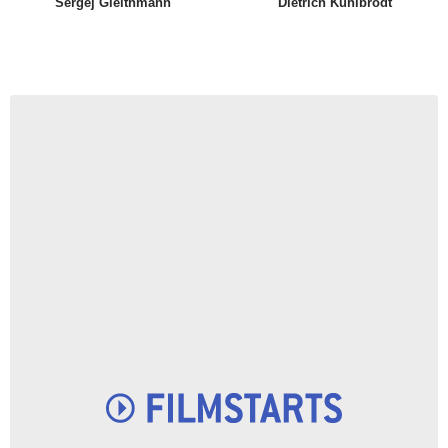
Sergej Gleithmann
Dietrich Kuhlbrodt