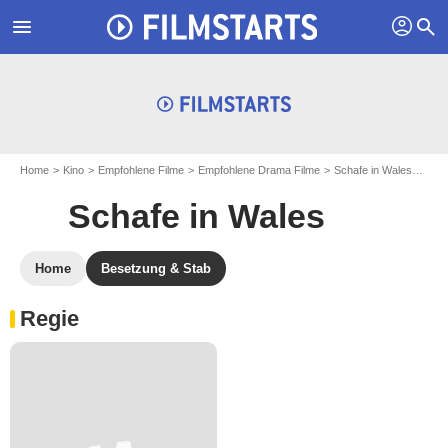
profil
menu
search
Home
Kino
Empfohlene Filme
Empfohlene Drama Filme
Schafe in Wales
Entd
Schafe in Wales
Home
Besetzung & Stab
Regie