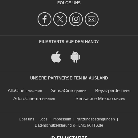
FOLGE UNS
FILMSTARTS AUF DEM HANDY
UNSERE PARTNERSEITEN IM AUSLAND
AlloCiné
SensaCine
Beyazperde
Frankreich
Spanien
Türkei
AdoroCinema
Sensacine México
Brasilien
Mexiko
Über uns
|
Jobs
|
Impressum
|
Nutzungsbedingungen
|
Datenschutzerklärung
©FILMSTARTS.de