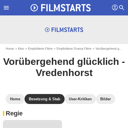
profil
menu
search
Home
Kino
Empfohlene Filme
Empfohlene Drama Filme
Vorübergehend glücklich - Vredenhorst
Vorübergehend glücklich -
Vredenhorst
Home
Besetzung & Stab
User-Kritiken
Bilder
Regie