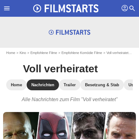
profil
menu
search
Home
Kino
Empfohlene Filme
Empfohlene Komödie Filme
Voll verheiratet
Aktu
Voll verheiratet
Home
Nachrichten
Trailer
Besetzung & Stab
User-
Alle Nachrichten zum Film "Voll verheiratet"