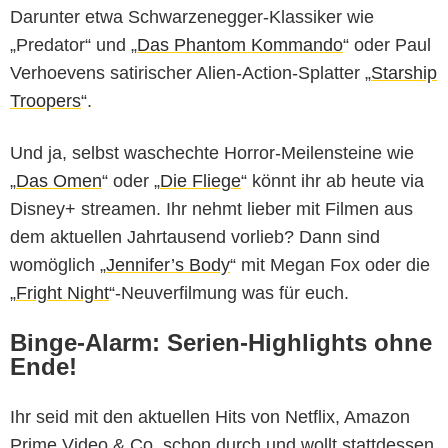
Darunter etwa Schwarzenegger-Klassiker wie
„Predator“ und „
Das Phantom Kommando
“ oder Paul
Verhoevens satirischer Alien-Action-Splatter „
Starship
Troopers
“.
Und ja, selbst waschechte Horror-Meilensteine wie
„
Das Omen
“ oder „
Die Fliege
“ könnt ihr ab heute via
Disney+ streamen. Ihr nehmt lieber mit Filmen aus
dem aktuellen Jahrtausend vorlieb? Dann sind
womöglich „
Jennifer’s Body
“ mit Megan Fox oder die
„
Fright Night
“-Neuverfilmung was für euch.
Binge-Alarm: Serien-Highlights ohne
Ende!
Ihr seid mit den aktuellen Hits von Netflix, Amazon
Prime Video & Co. schon durch und wollt stattdessen