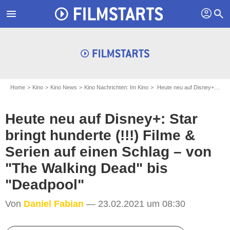
profil
menu
search
Home
Kino
Kino News
Kino Nachrichten: Im Kino
Heute neu auf Disney+: Star bringt hunderte (!!!) Filme & Serien auf einen Schlag – von "The Walking Dead" bis "Deadpool"
Heute neu auf Disney+: Star
bringt hunderte (!!!) Filme &
Serien auf einen Schlag – von
"The Walking Dead" bis
"Deadpool"
Von
Daniel Fabian
— 23.02.2021 um 08:30