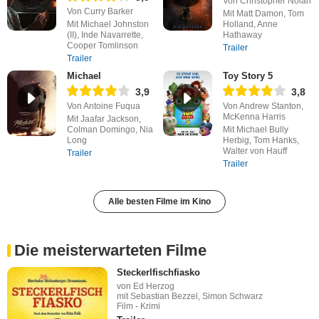
Von Christopher Nolan
Von Curry Barker
Mit Matt Damon, Tom
Mit Michael Johnston
Holland, Anne
(II), Inde Navarrette,
Hathaway
Cooper Tomlinson
Trailer
Trailer
Michael
Toy Story 5
3,9
3,8
Von Antoine Fuqua
Von Andrew Stanton,
McKenna Harris
Mit Jaafar Jackson,
Colman Domingo, Nia
Mit Michael Bully
Long
Herbig, Tom Hanks,
Walter von Hauff
Trailer
Trailer
Alle besten Filme im Kino
Die meisterwarteten Filme
Steckerlfischfiasko
von Ed Herzog
mit Sebastian Bezzel, Simon Schwarz
Film - Krimi