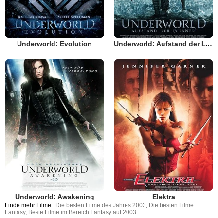
Underworld: Evolution
Underworld: Aufstand der Lykaner
Underworld: Awakening
Elektra
Finde mehr Filme :
Die besten Filme des Jahres 2003
,
Die besten Filme
Fantasy
,
Beste Filme im Bereich Fantasy auf 2003
.