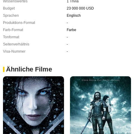
Wissenswertes
1 Trivia
Budget
23 000 000 USD
Sprachen
Englisch
Produktions-Format
-
Farb-Format
Farbe
Tonformat
-
Seitenverhältnis
-
Visa-Nummer
-
Ähnliche Filme