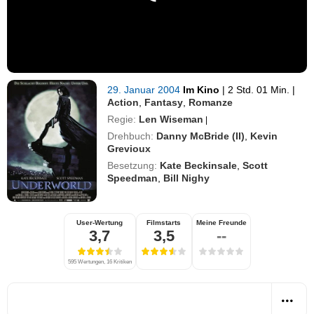
29. Januar 2004
Im Kino
|
2 Std. 01 Min.
|
Action
,
Fantasy
,
Romanze
Regie:
Len Wiseman
|
Drehbuch:
Danny McBride (II)
,
Kevin
Grevioux
Besetzung:
Kate Beckinsale
,
Scott
Speedman
,
Bill Nighy
User-Wertung
Filmstarts
Meine Freunde
3,7
3,5
--
595 Wertungen, 16 Kritiken