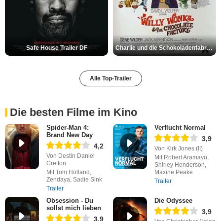
Safe House Trailer DF
Charlie und die Schokoladenfabrik Trailer OV
Alle Top-Trailer
Die besten Filme im Kino
Spider-Man 4:
Verflucht Normal
Brand New Day
3,9
4,2
Von Kirk Jones (II)
Von Destin Daniel
Mit Robert Aramayo,
Cretton
Shirley Henderson,
Mit Tom Holland,
Maxine Peake
Zendaya, Sadie Sink
Trailer
Trailer
Obsession - Du
Die Odyssee
sollst mich lieben
3,9
3,9